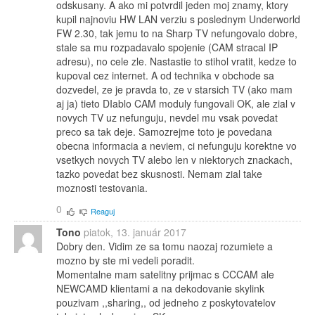
odskusany. A ako mi potvrdil jeden moj znamy, ktory
kupil najnoviu HW LAN verziu s poslednym Underworld
FW 2.30, tak jemu to na Sharp TV nefungovalo dobre,
stale sa mu rozpadavalo spojenie (CAM stracal IP
adresu), no cele zle. Nastastie to stihol vratit, kedze to
kupoval cez internet. A od technika v obchode sa
dozvedel, ze je pravda to, ze v starsich TV (ako mam
aj ja) tieto DIablo CAM moduly fungovali OK, ale zial v
novych TV uz nefunguju, nevdel mu vsak povedat
preco sa tak deje. Samozrejme toto je povedana
obecna informacia a neviem, ci nefunguju korektne vo
vsetkych novych TV alebo len v niektorych znackach,
tazko povedat bez skusnosti. Nemam zial take
moznosti testovania.
0
Reaguj
Tono
piatok, 13. január 2017
Dobry den. Vidim ze sa tomu naozaj rozumiete a
mozno by ste mi vedeli poradit.
Momentalne mam satelitny prijmac s CCCAM ale
NEWCAMD klientami a na dekodovanie skylink
pouzivam ,,sharing,, od jedneho z poskytovatelov