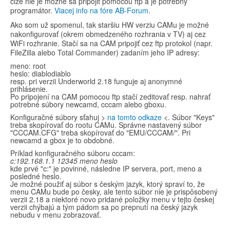
čiže nie je možné sa pripojiť pomocou ftp a je potrebný
programátor.
Viacej info na fóre AB-Forum
.
Ako som už spomenul, tak staršiu HW verziu CAMu je možné
nakonfigurovať (okrem obmedzeného rozhrania v TV) aj cez
WiFi rozhranie. Stačí sa na CAM pripojiť cez ftp protokol (napr.
FileZilla alebo Total Commander) zadaním jeho IP adresy:
meno: root
heslo: diablodiablo
resp. pri verzii Underworld 2.18 funguje aj anonymné
prihlásenie.
Po pripojení na CAM pomocou ftp stačí zeditovať resp. nahrať
potrebné súbory newcamd, cccam alebo gboxu.
Konfiguračné súbory sťahuj >
na tomto odkaze
<. Súbor "Keys"
treba skopírovať do rootu CAMu. Správne nastavený súbor
"CCCAM.CFG" treba skopírovať do "EMU/CCCAM/". Pri
newcamd a gbox je to obdobné.
Príklad konfiguračného súboru cccam:
c:192.168.1.1 12345 meno heslo
kde prvé "c:" je povinné, následne IP servera, port, meno a
posledné heslo.
Je možné použiť aj súbor s českým jazyk, ktorý spraví to, že
menu CAMu bude po česky, ale tento súbor nie je prispôsobený
verzii 2.18 a niektoré novo pridané položky menu v tejto českej
verzii chýbajú a tým pádom sa po prepnutí na český jazyk
nebudu v menu zobrazovať.