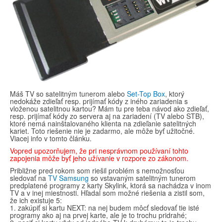
Máš TV so satelitným tunerom alebo
Set-Top Box
, ktorý
nedokáže zdieľať resp. prijímať kódy z iného zariadenia s
vloženou satelitnou kartou? Mám tu pre teba návod ako zdieľať,
resp. prijímať kódy zo servera aj na zariadení (TV alebo STB),
ktoré nemá nainštalovaného klienta na zdieľanie satelitných
kariet. Toto riešenie nie je zadarmo, ale môže byť užitočné.
Viacej info v tomto článku.
Vopred upozorňujem, že pri nesprávnom používaní tohto
zapojenia môže byť jeho užívanie v rozpore zo zákonom.
Približne pred rokom som riešil problém s nemožnosťou
sledovať na
TV Samsung
so vstavaným satelitným tunerom
predplatené programy z karty Skylink, ktorá sa nachádza v inom
TV a v inej miestnosti. Hľadal som možné riešenia a zistil som,
že ich existuje 5:
1. zakúpiť si kartu NEXT: na nej budem môcť sledovať tie isté
programy ako aj na prvej karte, ale je to trochu pridrahé;