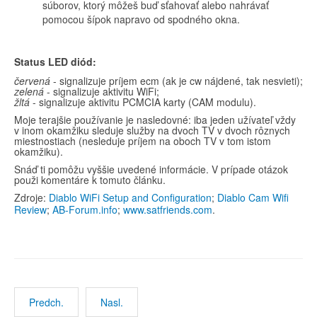
súborov, ktorý môžeš buď sťahovať alebo nahrávať
pomocou šípok napravo od spodného okna.
Status LED diód:
červená
- signalizuje príjem ecm (ak je cw nájdené, tak nesvieti);
zelená
- signalizuje aktivitu WiFi;
žltá
- signalizuje aktivitu PCMCIA karty (CAM modulu).
Moje terajšie používanie je nasledovné: iba jeden užívateľ vždy
v inom okamžiku sleduje služby na dvoch TV v dvoch rôznych
miestnostiach (nesleduje príjem na oboch TV v tom istom
okamžiku).
Snáď ti pomôžu vyššie uvedené informácie. V prípade otázok
použi komentáre k tomuto článku.
Zdroje:
Diablo WiFi Setup and Configuration
;
Diablo Cam Wifi
Review
;
AB-Forum.info
;
www.satfriends.com
.
Predch.
Nasl.