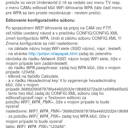
pretože vo verzii Underworld 2.18 sa nedalo cez menu TV resp.
v menu CAMu editovať kľúč WiFi šifrovania WPA (táto časť menu
pre WPA sa tam proste nezobrazuje - neviem prečo).
Editovanie konfiguračného súboru:
Po spojazdnení WEP šifrovania sa pripoj na CAM cez FTP,
viď.nižšie uvedený návod a v priečinku CONFIG/CONFIG.XML
zmeň konfiguráciu WPA. Urob si zálohu súboru CONFIG.XML !!!
Zmena konfigurácie sa robí nasledovne:
- na základe názvu tvojej WiFi siete (SSID názov), napr.: testwifi,
- na stránke
http://jorisvr.nl/wpapsk.html
zadaj do zeleného
rámčeka do riadku
Network SSID:
názov tvojej WiFi siete, čiže v
mojom prípade tam zadám
testwifi
,
- do riadku
WPA passphrase:
zadaj tvoj WPA kľúč, čiže v mojom
prípade
123456
,
- klikneš na tlačidlo
Calculate
,
- a v riadku
Hexadecimal key:
ti to vygeneruje hexadecimálny
kľúč, čiže v mojom
prípade
3686d39087878fa44602032e19b883272a261a59f6e65a0
- tento hex kľúč zadaj do CONFIG.XML súboru (daj ho
editovať/upraviť napr. v Textovom editore) za
položku
WIFI_WPA_PMK=
, čiže v mojom prípade to bude
vyzerať
nasledovne:
WIFI_WPA_PMK="
3686d39087878fa44602032e19b88
- za položku
WIFI_WPA_PSK=
zadaj tvoj WPA kľúč, čiže v
mojom prípade to bude vyzerať
takto:
WIFI_WPA_PSK="123456"
,