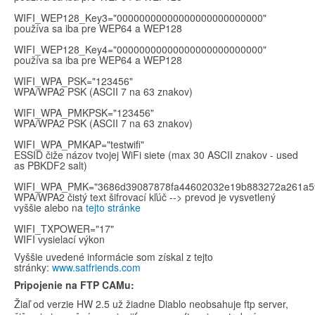
WIFI_WEP128_Key3="00000000000000000000000000"
používa sa iba pre WEP64 a WEP128
WIFI_WEP128_Key4="00000000000000000000000000"
používa sa iba pre WEP64 a WEP128
WIFI_WPA_PSK="123456"
WPA/WPA2 PSK (ASCII 7 na 63 znakov)
WIFI_WPA_PMKPSK="123456"
WPA/WPA2 PSK (ASCII 7 na 63 znakov)
WIFI_WPA_PMKAP="testwifi"
ESSID čiže názov tvojej WiFi siete (max 30 ASCII znakov - used
as PBKDF2 salt)
WIFI_WPA_PMK="3686d39087878fa44602032e19b883272a261a59
WPA/WPA2 čistý text šifrovací kľúč --> prevod je vysvetlený
vyššie alebo na
tejto stránke
WIFI_TXPOWER="17"
WIFI vysielací výkon
Vyššie uvedené informácie som získal z tejto
stránky:
www.satfriends.com
Pripojenie na FTP CAMu:
Žiaľ od verzie HW 2.5 už žiadne Diablo neobsahuje ftp server,