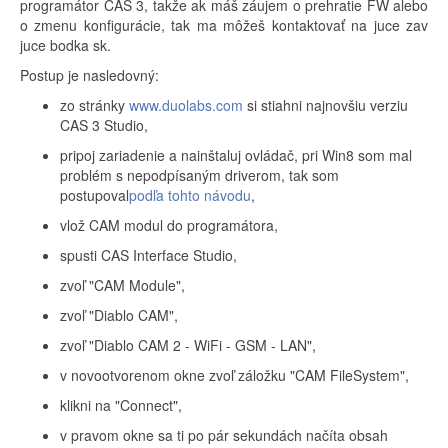
programátor CAS 3, takže ak máš záujem o prehratie FW alebo
o zmenu konfigurácie, tak ma môžeš kontaktovať na juce zav
juce bodka sk.
Postup je nasledovný:
zo stránky
www.duolabs.com
si stiahni najnovšiu verziu
CAS 3 Studio,
pripoj zariadenie a nainštaluj ovládač, pri Win8 som mal
problém s nepodpísaným driverom, tak som
postupoval
podľa tohto návodu
,
vlož CAM modul do programátora,
spusti CAS Interface Studio,
zvoľ "CAM Module",
zvoľ "Diablo CAM",
zvoľ "Diablo CAM 2 - WiFi - GSM - LAN",
v novootvorenom okne zvoľ záložku "CAM FileSystem",
klikni na "Connect",
v pravom okne sa ti po pár sekundách načíta obsah