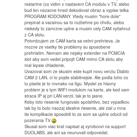
restartne (co vidim v nastaveni CA modulu v TV, alebo
bud len nezacne hned dekodovat obraz a vypise telka
PROGRAM KODOVANY. Vtedy musim "hore-dole"
prepinat a vacsinou sa to rozbehne po chvilu, alebo
niekedy to zamrzne uplne a musim cely CAM vytiahnut
z CA slotu.
Potvrdzujem ze CAM karta sa velmi prehrieva. Je
mozne ze vsetky tie problemy su sposobene
prehriatim. Nemam ale nejaky extender na PCMCIA
slot aby som vedel pripojit CAM mimo CA slotu aby
mal lepsie chladenie.
Uvazoval som ze skusim este kupit novu verziu Diablo
CAM 2 LAN, ci to pojde stabilnejsie. Ale podla toho co
tu pisete je to rovnako na figu. Myslel ze hlavny
problem je s tym WIFI modulom na karte, ale ked vam
straca IP aj pri LAN verzii, tak je to jasne.
Keby toto riesenie fungovalo spolahlivo, bez vypadkov,
tak by to bolo naozaj idealne riesenie, ale zial u mna
tie komplikacie sposobili to ze som sa uplne oducil od
pozerania TV
Skusal som viac krat napisat aj vyrobcovi na support
DUOLABS, ale ani sa neunuvali odpovedat.