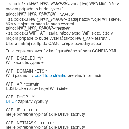
- za položku
WIFI_WPA_PMKPSK=
zadaj tvoj WPA kľúč, čiže v
mojom prípade to bude vyzerať
takto:
WIFI_WPA_PMKPSK="123456"
,
- za položku
WIFI_WPA_PMKAP=
zadaj názov tvojej WiFi siete,
čiže v mojom prípade to bude vyzerať
takto:
WIFI_WPA_PMKAP="testwifi"
,
- za položku WIFI_AP= zadaj
názov tvojej WiFi siete, čiže v
mojom prípade to bude vyzerať takto:
WIFI_AP="
testwifi"
,
Ulož a nahraj na ftp do CAMu, prepíš pôvodný súbor.
Tu je popis nastavení z konfiguračného súboru CONFIG.XML:
WIFI_ENABLED="Y"
Wifi zapnuté/vypnuté
WIFI_DOMAIN="ETSI"
WiFi pásmo -->
pozri túto stránku
pre viac informácií
WIFI_AP="testwifi"
ESSID čiže názov tvojej WiFi siete
WIFI_DHCP="Y"
DHCP
zapnutý/vypnutý
WIFI_IP="0.0.0.0"
nie je potrebné vypĺňať ak je DHCP zapnutý
WIFI_NETMASK="0.0.0.0"
nie je potrebné vypĺňať ak je DHCP zapnutý