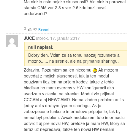
Ma niekto este nejake skusenosti? Vie niekto porovnat
starsie CAM ver 2.3 s ver 2.6 kde bezi novsi
underworld?
0
Reaguj
JUCE
utorok, 17. január 2017
null napísal:
Dobry den. Vidim ze sa tomu naozaj rozumiete a
mozno...... na sirenie, ale na prijmanie sharingu.
Zdravim. Rozumiem sa len niecomu
Ak mozem
povedat z mojich skusenosti, tak ja ten modul
pouzivam tiez len na prijem kodov, takze z tehto
hladiska ho mam overeny v HW konfiguracii ako
uvadzam v clanku na stranke. Modul vie prijimat
CCCAM a aj NEWCAMD. Nema ziaden problem ani s
jedny ani s druhym typom sharingu. Ak je
zabezpecene funkcne internetove pripojenie, tak by
nemal byt problem. Avsak nedokazem tuto informaciu
potvrdit aj pre novsi HW, pretoze ja mam HW, ktory sa
teraz uz nepredava, takze ten novsi HW nemam