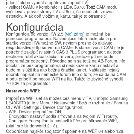
pripojiť alebo vypnúť a opätovne zapnúť TV;
- veľkosť CAMu v kombinácii s LE40C670. Totiž CAM modul
vyčnieva z pravej strany TV asi 5cm, čo nepôsobí zrovna
esteticky. A ak doň vložím aj kartu, tak je to otrasné :(
Konfigurácia
Konfigurácia od verzie HW 2.5 (
viď. zdroj
) je možná iba
pomocou programátora. Nasledujúce informácie platia pre
staršie verzie HW/možno SW, neviem presne čo aktivuje
resp.deaktivuje ftp server na CAMe. K staršej verzii CAM nie je
potrebné zakúpiť (vlastniť) CAS 3 PLUS programátor, ak teda
nechcem robiť aktualizáciu firmvéru, pretože pri nej bude
programátor potrebný. Pôvodne som sa totiž na AB-Forum.info
dočítal, že bez programátora si nedokážem kartu nastaviť a
bude mi slúžiť iba ako bežná čítačka kariet. Našťastie nejaký
dobrák napísal na nemecké fórum info o tom, že sa dá na CAM
modul pripojiť pomocou WiFi na ftp. Takže je zbytočné vyhodiť
70-80€ za programátor.
Nastavenie WiFi:
Pripojiť na WiFi sieť sa môžeš cez menu v TV, u môjho Samsung
LE40C670 je to v Menu / Nastavenie / Bežné rozhranie / Ponuka
CI / WIFI Settings / Device Configuration:
- WIFI Device prepnúť na ON,
- Encryption nastaviť podľa šifrovania na tvojom WiFi routry,
- Configure Encryption tu nastaviť kľúče pre šifrovanie WiFi,
(platí pre Underworld 2.18).
Odporúčam najskôr spojazdniť spojenie na WEP 64 alebo 128,