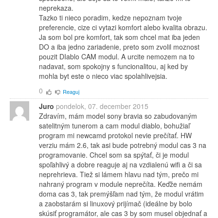
neprekaza.
Tazko ti nieco poradim, kedze nepoznam tvoje
preferencie, cize ci vytazi komfort alebo kvalita obrazu.
Ja som bol pre komfort, tak som chcel mat iba jeden
DO a iba jedno zariadenie, preto som zvolil moznost
pouzit DIablo CAM modul. A urcite nemozem na to
nadavat, som spokojny s funcionalitou, aj ked by
mohla byt este o nieco viac spolahlivejsia.
0
Reaguj
Juro
pondelok, 07. december 2015
Zdravím, mám model sony bravia so zabudovaným
satelitným tunerom a cam modul diablo, bohužiaľ
program mi newcamd protokol nevie prečítať. HW
verziu mám 2.6, tak asi bude potrebný modul cas 3 na
programovanie. Chcel som sa spýtať, či je modul
spoľahlivý a dobre reaguje aj na vzdialenú wifi a či sa
neprehrieva. Tiež si lámem hlavu nad tým, prečo mi
nahraný program v module neprečíta. Keďže nemám
doma cas 3, tak premýšľam nad tým, že modul vrátim
a zaobstarám si linuxový prijímač (ideálne by bolo
skúsiť programátor, ale cas 3 by som musel objednať a