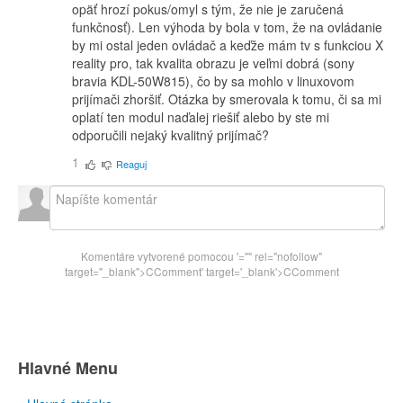
opäť hrozí pokus/omyl s tým, že nie je zaručená
funkčnosť). Len výhoda by bola v tom, že na ovládanie
by mi ostal jeden ovládač a keďže mám tv s funkciou X
reality pro, tak kvalita obrazu je veľmi dobrá (sony
bravia KDL-50W815), čo by sa mohlo v linuxovom
prijímači zhoršiť. Otázka by smerovala k tomu, či sa mi
oplatí ten modul naďalej riešiť alebo by ste mi
odporučili nejaký kvalitný prijímač?
1
Reaguj
Komentáre vytvorené pomocou
'="" rel="nofollow"
target="_blank">CComment
' target='_blank'>CComment
Hlavné Menu