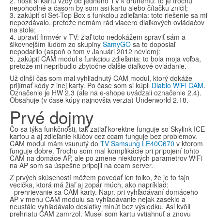
2. nosiť si kartu vždy od jedného TV k druhému: to je trochu
nepohodlné a časom by som asi kartu alebo čítačku zničil;
3. zakúpiť si Set-Top Box s funkciou zdieľania: toto riešenie sa mi
nepozdávalo, pretože nemám rád viacero diaľkových ovládačov
na stole;
4. upraviť firmvér v TV: žiaľ toto nedokážem spraviť sám a
šikovnejším ľuďom zo skupiny
SamyGO
sa to doposiaľ
nepodarilo (aspoň o tom v Januári 2012 neviem);
5. zakúpiť CAM modul s funkciou zdieľania: to bola moja voľba,
pretože mi nepribudlo zbytočne ďalšie diaľkové ovládanie.
Už dlhší čas som mal vyhliadnutý CAM modul, ktorý dokáže
prijímať kódy z inej karty. Po čase som si kúpil
Diablo WiFi CAM
.
Označenie je HW 2.3 (ale na e-shope uvádzali označenie 2.4).
Obsahuje (v čase kúpy najnovšia verzia) Underworld 2.18.
Prvé dojmy
Čo sa týka funkčnosti, tak zatiaľ korektne funguje so Skylink ICE
kartou a aj zdieľanie kľúčov cez ccam funguje bez problémov.
CAM modul mám vsunutý do
TV Samsung LE40C670
v ktorom
funguje dobre. Trochu som mal komplikácie pri pripojení tohto
CAM na domáce AP, ale po zmene niektorých parametrov WiFi
na AP som sa úspešne pripojil na ccam server.
Z prvých skúseností môžem povedať len toľko, že je to fajn
vecička, ktorá má žiaľ aj zopár múch, ako napríklad:
- prehrievanie sa CAM karty. Napr. pri vyhľadávaní domáceho
AP v menu CAM modulu sa vyhľadávanie nejak zaseklo a
neustále vyhľadávalo desiatky minút bez výsledku. Asi kvôli
prehriatu CAM zamrzol. Musel som kartu vytiahnuť a znovu