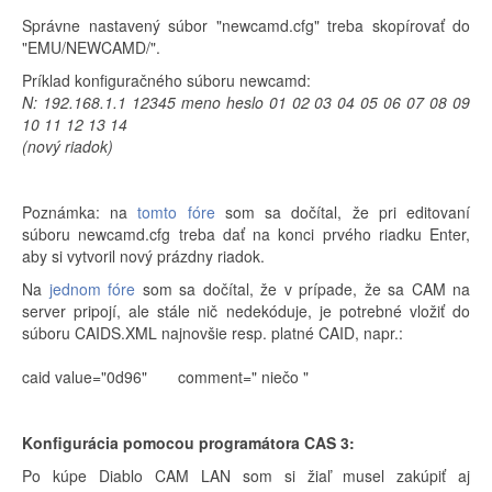
Správne nastavený súbor "newcamd.cfg" treba skopírovať do
"EMU/NEWCAMD/".
Príklad konfiguračného súboru newcamd:
N: 192.168.1.1 12345 meno heslo 01 02 03 04 05 06 07 08 09
10 11 12 13 14
(nový riadok)
Poznámka: na
tomto fóre
som sa dočítal, že pri editovaní
súboru newcamd.cfg treba dať na konci prvého riadku Enter,
aby si vytvoril nový prázdny riadok.
Na
jednom fóre
som sa dočítal, že v prípade, že sa CAM na
server pripojí, ale stále nič nedekóduje, je potrebné vložiť do
súboru CAIDS.XML najnovšie resp. platné CAID, napr.:
caid value="0d96" comment=" niečo "
Konfigurácia pomocou programátora CAS 3:
Po kúpe Diablo CAM LAN som si žiaľ musel zakúpiť aj