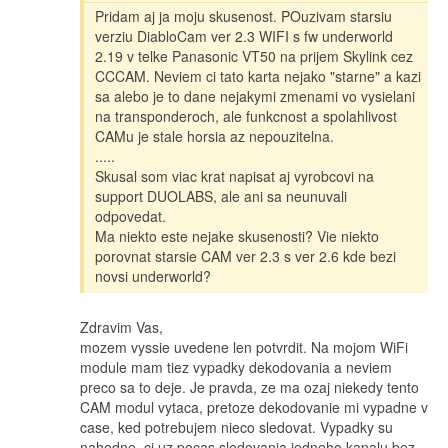
Pridam aj ja moju skusenost. POuzivam starsiu
verziu DiabloCam ver 2.3 WIFI s fw underworld
2.19 v telke Panasonic VT50 na prijem Skylink cez
CCCAM. Neviem ci tato karta nejako "starne" a kazi
sa alebo je to dane nejakymi zmenami vo vysielani
na transponderoch, ale funkcnost a spolahlivost
CAMu je stale horsia az nepouzitelna.
.....
Skusal som viac krat napisat aj vyrobcovi na
support DUOLABS, ale ani sa neunuvali
odpovedat.
Ma niekto este nejake skusenosti? Vie niekto
porovnat starsie CAM ver 2.3 s ver 2.6 kde bezi
novsi underworld?
Zdravim Vas,
mozem vyssie uvedene len potvrdit. Na mojom WiFi
module mam tiez vypadky dekodovania a neviem
preco sa to deje. Je pravda, ze ma ozaj niekedy tento
CAM modul vytaca, pretoze dekodovanie mi vypadne v
case, ked potrebujem nieco sledovat. Vypadky su
nahodne, ci uz pocas sledovania jedneho kanalu bez