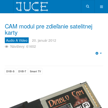
CAM modul pre zdieľanie satelitnej
karty
Audio A Video
20. január 2012
Návštevy: 61602
Emp
DVB-S
DVB-T
Smart TV