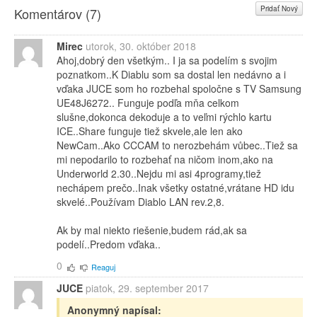
Pridať Nový
Komentárov (
7
)
Mirec
utorok, 30. október 2018
Ahoj,dobrý den všetkým.. I ja sa podelím s svojim
poznatkom..K Diablu som sa dostal len nedávno a i
vďaka JUCE som ho rozbehal spoločne s TV Samsung
UE48J6272.. Funguje podľa mňa celkom
slušne,dokonca dekoduje a to veľmi rýchlo kartu
ICE..Share funguje tiež skvele,ale len ako
NewCam..Ako CCCAM to nerozbehám vůbec..Tiež sa
mi nepodarilo to rozbehať na ničom inom,ako na
Underworld 2.30..Nejdu mi asi 4programy,tiež
nechápem prečo..Inak všetky ostatné,vrátane HD idu
skvelé..Používam Diablo LAN rev.2,8.
Ak by mal niekto riešenie,budem rád,ak sa
podelí..Predom vďaka..
0
Reaguj
JUCE
piatok, 29. september 2017
Anonymný napísal: