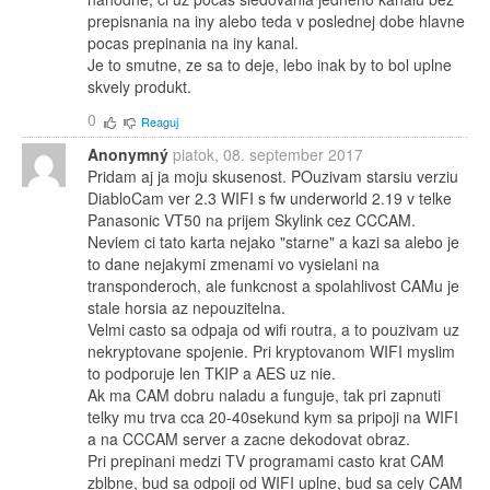
prepisnania na iny alebo teda v poslednej dobe hlavne
pocas prepinania na iny kanal.
Je to smutne, ze sa to deje, lebo inak by to bol uplne
skvely produkt.
0
Reaguj
Anonymný
piatok, 08. september 2017
Pridam aj ja moju skusenost. POuzivam starsiu verziu
DiabloCam ver 2.3 WIFI s fw underworld 2.19 v telke
Panasonic VT50 na prijem Skylink cez CCCAM.
Neviem ci tato karta nejako "starne" a kazi sa alebo je
to dane nejakymi zmenami vo vysielani na
transponderoch, ale funkcnost a spolahlivost CAMu je
stale horsia az nepouzitelna.
Velmi casto sa odpaja od wifi routra, a to pouzivam uz
nekryptovane spojenie. Pri kryptovanom WIFI myslim
to podporuje len TKIP a AES uz nie.
Ak ma CAM dobru naladu a funguje, tak pri zapnuti
telky mu trva cca 20-40sekund kym sa pripoji na WIFI
a na CCCAM server a zacne dekodovat obraz.
Pri prepinani medzi TV programami casto krat CAM
zblbne, bud sa odpoji od WIFI uplne, bud sa cely CAM