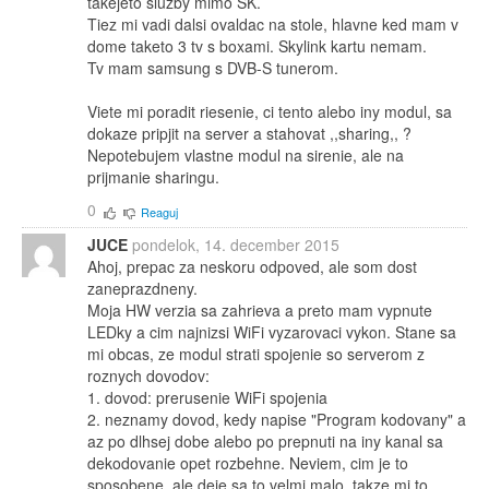
takejeto sluzby mimo SK.
Tiez mi vadi dalsi ovaldac na stole, hlavne ked mam v
dome taketo 3 tv s boxami. Skylink kartu nemam.
Tv mam samsung s DVB-S tunerom.
Viete mi poradit riesenie, ci tento alebo iny modul, sa
dokaze pripjit na server a stahovat ,,sharing,, ?
Nepotebujem vlastne modul na sirenie, ale na
prijmanie sharingu.
0
Reaguj
JUCE
pondelok, 14. december 2015
Ahoj, prepac za neskoru odpoved, ale som dost
zaneprazdneny.
Moja HW verzia sa zahrieva a preto mam vypnute
LEDky a cim najnizsi WiFi vyzarovaci vykon. Stane sa
mi obcas, ze modul strati spojenie so serverom z
roznych dovodov:
1. dovod: prerusenie WiFi spojenia
2. neznamy dovod, kedy napise "Program kodovany" a
az po dlhsej dobe alebo po prepnuti na iny kanal sa
dekodovanie opet rozbehne. Neviem, cim je to
sposobene, ale deje sa to velmi malo, takze mi to