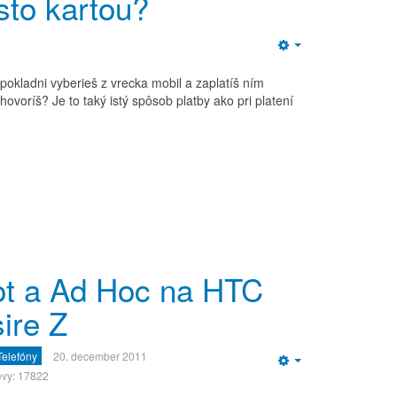
sto kartou?
Empty
i pokladni vyberieš z vrecka mobil a zaplatíš ním
hovoríš? Je to taký istý spôsob platby ako pri platení
t a Ad Hoc na HTC
ire Z
Telefóny
20. december 2011
Empty
vy: 17822