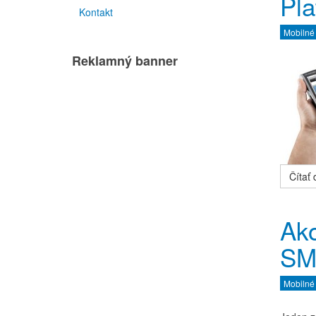
Pla
Kontakt
Mobilné
Reklamný banner
Čítať ď
Ako
SM
Mobilné