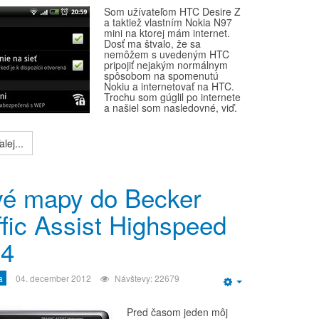
Som užívateľom HTC Desire Z
a taktiež vlastním Nokia N97
mini na ktorej mám internet.
Dosť ma štvalo, že sa
nemôžem s uvedeným HTC
pripojiť nejakým normálnym
spôsobom na spomenutú
Nokiu a internetovať na HTC.
Trochu som gúglil po internete
a našiel som nasledovné, viď.
lej...
é mapy do Becker
ffic Assist Highspeed
34
a
04. december 2012
Návštevy: 22679
Empty
Pred časom jeden môj