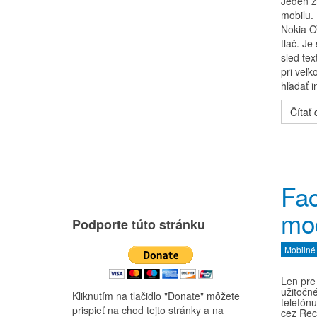
Jeden z
mobilu.
Nokia O
tlač. Je
sled tex
pri veľ
hľadať i
Čítať ď
Fac
mo
Podporte túto stránku
Mobilné
Len pre
užitočné
Kliknutím na tlačidlo "Donate" môžete
telefón
prispieť na chod tejto stránky a na
cez Rec