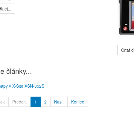
alej...
Čítať ďa
e články...
apy v X-Site XSN-352S
tok
Predch.
1
2
Nasl.
Koniec