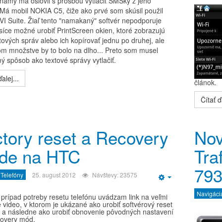
námy ma oslovil s prosbou vytlačiť SMSky z jeho
 Má mobil NOKIA C5, čiže ako prvé som skúsil použil
VI Suite. Žiaľ tento "namakaný" softvér nepodporuje
 síce možné urobiť PrintScreen okien, ktoré zobrazujú
tových správ alebo ich kopírovať jednu po druhej, ale
kom množstve by to bolo na dlho... Preto som musel
ný spôsob ako textové správy vytlačiť.
alej...
článok.
Čítať ďa
tory reset a Recovery
Nov
de na HTC
Tra
79
 Telefóny
25. august 2012
Návštevy: 23575
Empty
Navigáci
 prípad potreby resetu telefónu uvádzam link na veľmi
 video, v ktorom je ukázané ako urobiť softvérový reset
u a následne ako urobiť obnovenie pôvodných nastavení
overy mód.