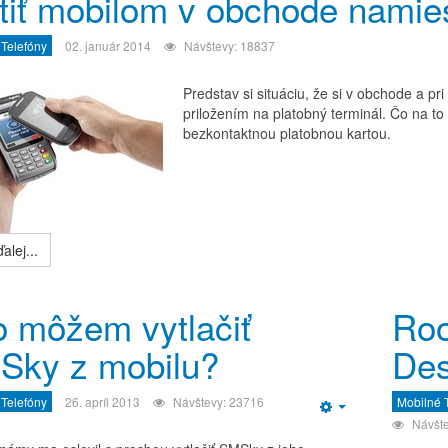
tiť mobilom v obchode namie
 Telefóny
02. január 2014
Návštevy: 18837
Predstav si situáciu, že si v obchode a pr
priložením na platobný terminál. Čo na to 
bezkontaktnou platobnou kartou.
alej...
 môžem vytlačiť
Roo
Sky z mobilu?
Des
 Telefóny
26. apríl 2013
Návštevy: 23716
Mobilné 
Empty
Návšte