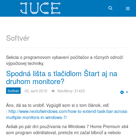
Softvér
Sekcia o programovom vybavení počítačov a rôznych odnoží
výpočtovej techniky.
Spodná lišta s tlačidlom Štart aj na
druhom monitore?
Softvér
02. apríl 2015
Návštevy: 21420
Emp
Áno, dá sa to urobiť. Vygúglil som si o tom článok, viď.
:
http://www.nextofwindows.com/how-to-extend-task-bar-across-
multiple-monitors-in-windows-7/
Avšak po pár dní používania na Windows 7 Home Premium x64
som program odinštaloval, pretože mi začal blbnúť a nebolo