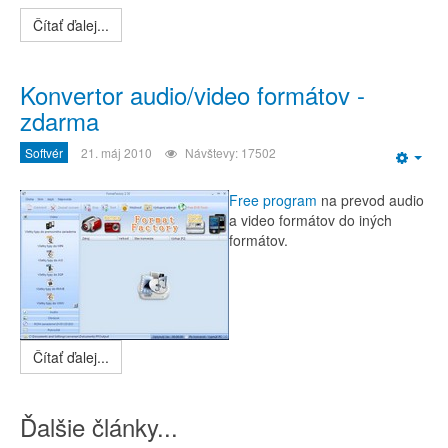
Čítať ďalej...
Konvertor audio/video formátov -
zdarma
Softvér
21. máj 2010
Návštevy: 17502
Emp
Free program
na prevod audio
a video formátov do iných
formátov.
Čítať ďalej...
Ďalšie články...