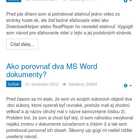
Emp
Pred pár dňami som si potreboval stiahnuť jedno video zo
stránky huste.sk, ale žiaľ bežné sťahovače videí ako
DownloadHelper alebo RealPlayer ho nevedeli stiahnuť. Vygúglil
som návod pre sťahovanie videí z tejto a jej podobných stránok.
Čítať ďalej...
Ako porovnať dva MS Word
dokumenty?
Softvér
27. december 2012
Návštevy: 20064
Emp
Pred časom sa mi stalo, že som vo svojich súboroch objavil dva
.doc súbory, ktoré vyzerali byť rovnaké, pretože mali aj zhodnú
veľkosť a aj názov (druhý mal v názve samozrejme číslicu 2).
Problém bol, že som si chcel byť istý, či som náhodou nevykonal
nejakú zmenu v dokumente označenom s číslom 2 a tak som
potreboval porovnať ich obsah. Šikovný ujo gúgl mi našiel nižšie
uvedený návod.