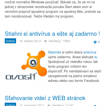
možné normálne Windows používať. Stávalo sa, že sa mi na
jednej z obrazoviek nezobrazila ponuka Štart alebo som si
nemohol prepnúť spustený program na spodnej lište, pretože sa
tam nezobrazoval. Takže hľadám iný program.
Stiahni si antivírus a ešte aj zadarmo !
Softvér
18. október 2013
Návštevy: 17863
Emp
Stiahnite
si veľmi dobrý
antivírus
úplne zadarmo. Avast sťahujte
tu
.
Spokojnosť už niekoľko rokov, tak
tento program môžem len
doporučiť. Po nainštalovaní sa stačí
zaregistrovať na platnú emailovú
adresu alebo cez konto Facebook.
Sťahovanie videí z WEB stránok
Softvér
12. november 2011
Návštevy: 17147