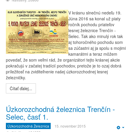
V krásnu slnečnú nedeľu 19.
Júna 2016 sa konal už piaty
ročník pochodu priateľov
lesnej železnice Trenčín -
Selec. Tak ako minulý rok tak
aj tohoročného pochodu som
sa zúčastni aj ja spolu s mojimi
kamarátmi a teraz môžem
povedať, že som veľmi rád, že organizátori tejto krásnej akcie
pokračujú v začatej tradícií pochodov, pretože je to ozaj dobrá
príležitosť na zviditeľnenie našej úzkorozchodnej lesnej
železničky.
Čítať ďalej...
Úzkorozchodná železnica Trenčín -
Selec, časť 1.
Úzkorozchodná Železnica
15. november 2015
Emp