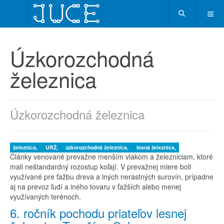
Úzkorozchodná
železnica
Úzkorozchodná železnica
železnica,
URŽ,
úzkorozchodná železnica,
lesná železnica,
Články venované prevažne menším vlakom a železniciam, ktoré
mali neštandardný rozostup koľají. V prevažnej miere boli
využívané pre ťažbu dreva a iných nerastných surovín, prípadne
aj na prevoz ľudí a iného tovaru v ťažších alebo menej
využívaných terénoch.
6. ročník pochodu priateľov lesnej