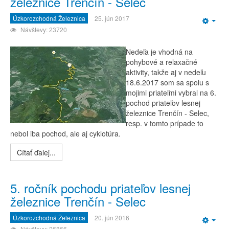
železnice Trenčín - Selec
Úzkorozchodná Železnica
25. jún 2017
Emp
Návštevy: 23720
Nedeľa je vhodná na
pohybové a relaxačné
aktivity, takže aj v nedeľu
18.6.2017 som sa spolu s
mojimi priateľmi vybral na 6.
pochod priateľov lesnej
železnice Trenčín - Selec,
resp. v tomto prípade to
nebol iba pochod, ale aj cyklotúra.
Čítať ďalej...
5. ročník pochodu priateľov lesnej
železnice Trenčín - Selec
Úzkorozchodná Železnica
20. jún 2016
Emp
Návštevy: 26866