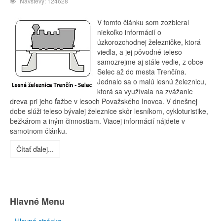
Návštevy: 124628
V tomto článku som zozbieral
niekoľko informácií o
úzkorozchodnej železničke, ktorá
viedla, a jej pôvodné teleso
samozrejme aj stále vedie, z obce
Selec až do mesta Trenčína.
Jednalo sa o malú lesnú železnicu,
ktorá sa využívala na zvážanie
dreva pri jeho ťažbe v lesoch Považského Inovca. V dnešnej
dobe slúži teleso bývalej železnice skôr lesníkom, cykloturistike,
bežkárom a iným činnostiam. Viacej informácií nájdete v
samotnom článku.
Čítať ďalej...
Hlavné Menu