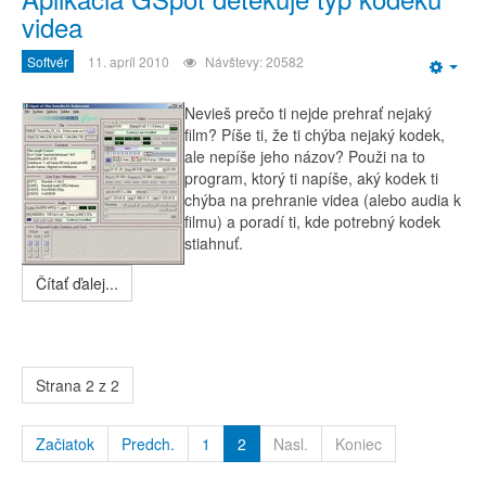
videa
Softvér
11. apríl 2010
Návštevy: 20582
Emp
Nevieš prečo ti nejde prehrať nejaký
film? Píše ti, že ti chýba nejaký kodek,
ale nepíše jeho názov? Použi na to
program, ktorý ti napíše, aký kodek ti
chýba na prehranie videa (alebo audia k
filmu) a poradí ti, kde potrebný kodek
stiahnuť.
Čítať ďalej...
Strana 2 z 2
Začiatok
Predch.
1
2
Nasl.
Koniec