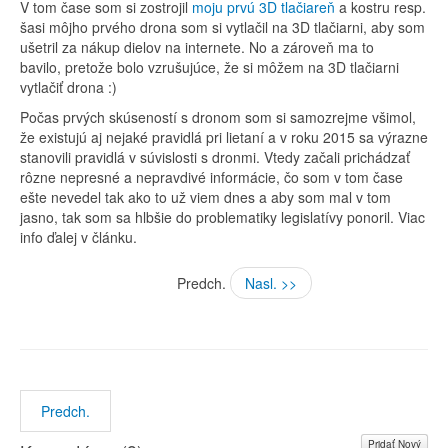
V tom čase som si zostrojil
moju prvú 3D tlačiareň
a kostru resp.
šasi môjho prvého drona som si vytlačil na 3D tlačiarni, aby som
ušetril za nákup dielov na internete. No a zároveň ma to
bavilo, pretože bolo vzrušujúce, že si môžem na 3D tlačiarni
vytlačiť drona :)
Počas prvých skúseností s dronom som si samozrejme všimol,
že existujú aj nejaké pravidlá pri lietaní a v roku 2015 sa výrazne
stanovili pravidlá v súvislosti s dronmi. Vtedy začali prichádzať
rôzne nepresné a nepravdivé informácie, čo som v tom čase
ešte nevedel tak ako to už viem dnes a aby som mal v tom
jasno, tak som sa hlbšie do problematiky legislatívy ponoril. Viac
info ďalej v článku.
Predch.
Nasl. >>
Predch.
Pridať Nový