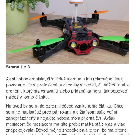
Strana 1 z 3
Ak si hobby dronista, čiže lietaš s dronom len rekreačne, inak
povedané nie si profesionál a chcel by si vedieť, či môžeš lietať s
dronom, ktorý má vstavanú alebo pridanú kameru, tak odpoveď
nájdeš v tomto článku.
Na úvod by som rád ozrejmil dôvod vzniku tohto článku. Chcel
som ho napísať už pred pár rokmi, ale žiaľ som stále veľmi
zaneprázdnený a nejak to nebola moja priorita č.1. Avšak
mesiacom čo mesiacom ma táto problematika stále viac a viac
znepokojovala. Dôvod môjho znepokojenia je ten, že ma proste