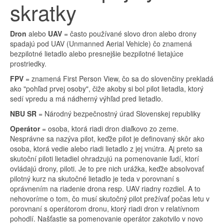
skratky
Dron
alebo
UAV
= často používané slovo dron alebo drony
spadajú pod UAV (Unmanned Aerial Vehicle) čo znamená
bezpilotné lietadlo alebo presnejšie bezpilotné lietajúce
prostriedky.
FPV
= znamená First Person View, čo sa do slovenčiny prekladá
ako "pohľad prvej osoby", čiže akoby si bol pilot lietadla, ktorý
sedí vpredu a má nádherný výhľad pred lietadlo.
NBU SR
= Národný bezpečnostný úrad Slovenskej republiky
Operátor
= osoba, ktorá riadi dron diaľkovo zo zeme.
Nesprávne sa nazýva pilot, keďže pilot je definovaný skôr ako
osoba, ktorá vedie alebo riadi lietadlo z jej vnútra. Aj preto sa
skutoční piloti lietadiel ohradzujú na pomenovanie ľudí, ktorí
ovládajú drony, piloti. Je to pre nich urážka, keďže absolvovať
pilotný kurz na skutočné lietadlo je teda v porovnaní s
oprávnením na riadenie drona resp. UAV riadny rozdiel. A to
nehovoríme o tom, čo musí skutočný pilot prežívať počas letu v
porovnaní s operátorom dronu, ktorý riadi dron v relatívnom
pohodlí. Našťastie sa pomenovanie operátor zakotvilo v novo