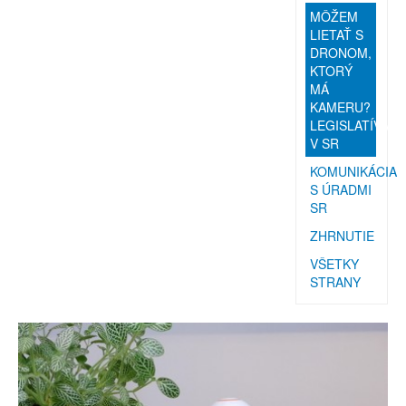
MÔŽEM
LIETAŤ S
DRONOM,
KTORÝ
MÁ
KAMERU?
LEGISLATÍVA
V SR
KOMUNIKÁCIA
S ÚRADMI
SR
ZHRNUTIE
VŠETKY
STRANY