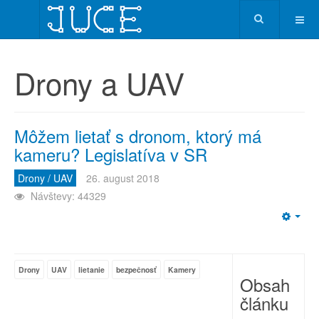
Drony a UAV
Môžem lietať s dronom, ktorý má
kameru? Legislatíva v SR
Drony / UAV
26. august 2018
Návštevy: 44329
Emp
Drony
UAV
lietanie
bezpečnosť
Kamery
Obsah
článku