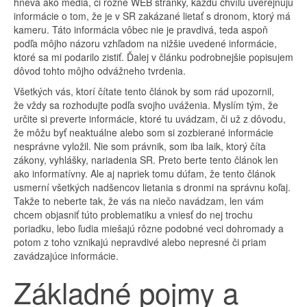
hnevá ako média, či rôzne WEB stránky, každú chvíľu uverejňujú
informácie o tom, že je v SR zakázané lietať s dronom, ktorý má
kameru. Táto informácia vôbec nie je pravdivá, teda aspoň
podľa môjho názoru vzhľadom na nižšie uvedené informácie,
ktoré sa mi podarilo zistiť. Ďalej v článku podrobnejšie popisujem
dôvod tohto môjho odvážneho tvrdenia.
Všetkých vás, ktorí čítate tento článok by som rád upozornil,
že vždy sa rozhodujte podľa svojho uváženia. Myslím tým, že
určite si preverte informácie, ktoré tu uvádzam, či už z dôvodu,
že môžu byť neaktuálne alebo som si zozbierané informácie
nesprávne vyložil. Nie som právnik, som iba laik, ktorý číta
zákony, vyhlášky, nariadenia SR. Preto berte tento článok len
ako informatívny. Ale aj napriek tomu dúfam, že tento článok
usmerní všetkých nadšencov lietania s dronmi na správnu koľaj.
Takže to neberte tak, že vás na niečo navádzam, len vám
chcem objasniť túto problematiku a vniesť do nej trochu
poriadku, lebo ľudia miešajú rôzne podobné veci dohromady a
potom z toho vznikajú nepravdivé alebo nepresné či priam
zavádzajúce informácie.
Základné pojmy a