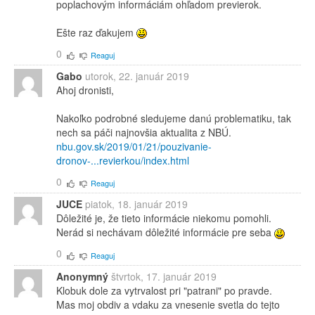
poplachovým informáciám ohľadom previerok.
Ešte raz ďakujem
0
Reaguj
Gabo
utorok, 22. január 2019
Ahoj dronisti,
Nakoľko podrobné sledujeme danú problematiku, tak
nech sa páči najnovšia aktualita z NBÚ.
nbu.gov.sk/2019/01/21/pouzivanie-
dronov-...revierkou/index.html
0
Reaguj
JUCE
piatok, 18. január 2019
Dôležité je, že tieto informácie niekomu pomohli.
Nerád si nechávam dôležité informácie pre seba
0
Reaguj
Anonymný
štvrtok, 17. január 2019
Klobuk dole za vytrvalost pri "patrani" po pravde.
Mas moj obdiv a vdaku za vnesenie svetla do tejto