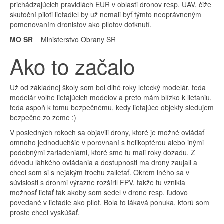
prichádzajúcich pravidlách EUR v oblasti dronov resp. UAV, čiže
skutoční piloti lietadiel by už nemali byť týmto neoprávneným
pomenovaním dronistov ako pilotov dotknutí.
MO
SR
= Ministerstvo Obrany SR
Ako to začalo
Už od základnej školy som bol dlhé roky letecký modelár, teda
modelár voľne lietajúcich modelov a preto mám blízko k lietaniu,
teda aspoň k tomu bezpečnému, kedy lietajúce objekty sledujem
bezpečne zo zeme :)
V posledných rokoch sa objavili drony, ktoré je možné ovládať
omnoho jednoduchšie v porovnaní s helikoptérou alebo inými
podobnými zariadeniami, ktoré sme tu mali roky dozadu. Z
dôvodu ľahkého ovládania a dostupnosti ma drony zaujali a
chcel som si s nejakým trochu zalietať. Okrem iného sa v
súvislosti s dronmi výrazne rozšíril FPV, takže tu vznikla
možnosť lietať tak akoby som sedel v drone resp. ľudovo
povedané v lietadle ako pilot. Bola to lákavá ponuka, ktorú som
proste chcel vyskúšať.