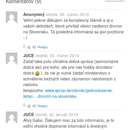
Komentárov (
9
)
Anonymný
streda, 06. marec 2019
Veľmi pekne ďakujem za komplexný článok a aj o
vašich aktivitách, ktoré privítali všetci nadšenci dronov
na Slovensku. Tá posledná informácia sa javí pozitívne
:-)
0
Reaguj
JUCE
nedeľa, 03. marec 2019
Zatiaľ taká polo oficiálna dobrá správa (samozrejme
dobrá ako pre koho, ale pre nás hobby dronistov
dobrá
), že nie je nutné žiadať ministerstvo o
schválenie bežných video záznamov natočených z
niečoho
lietajúceho:
www.aprop.sk/clanok/zjednodusenie-
lietan...-dronmi-na-slovensku
0
Reaguj
JUCE
utorok, 22. január 2019
Ahoj Gabo. Ďakujem moc za túto informáciu, je to
veľmi vhodné doplnenie informácií k dnešným