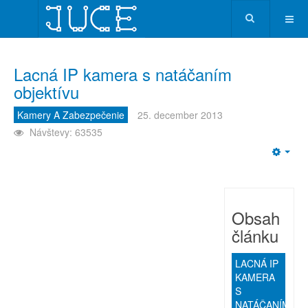
Lacná IP kamera s natáčaním
objektívu
Kamery A Zabezpečenie
25. december 2013
Návštevy: 63535
Emp
Obsah
článku
LACNÁ IP
KAMERA
S
NATÁČANÍM