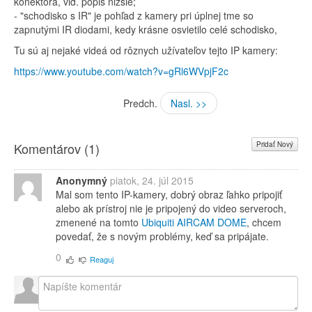
konektora, viď. popis nižšie;
- "schodisko s IR" je pohľad z kamery pri úplnej tme so
zapnutými IR diodami, kedy krásne osvietilo celé schodisko,
Tu sú aj nejaké videá od rôznych užívateľov tejto IP kamery:
https://www.youtube.com/watch?v=gRl6WVpjF2c
Predch.
Nasl. >>
Pridať Nový
Komentárov (
1
)
Anonymný
piatok, 24. júl 2015
Mal som tento IP-kamery, dobrý obraz ľahko pripojiť
alebo ak prístroj nie je pripojený do video serveroch,
zmenené na tomto
Ubiquiti AIRCAM DOME
, chcem
povedať, že s novým problémy, keď sa pripájate.
0
Reaguj