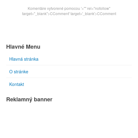
Komentáre vytvorené pomocou
'="" rel="nofollow"
target="_blank">CComment
' target='_blank'>CComment
Hlavné Menu
Hlavná stránka
O stránke
Kontakt
Reklamný banner