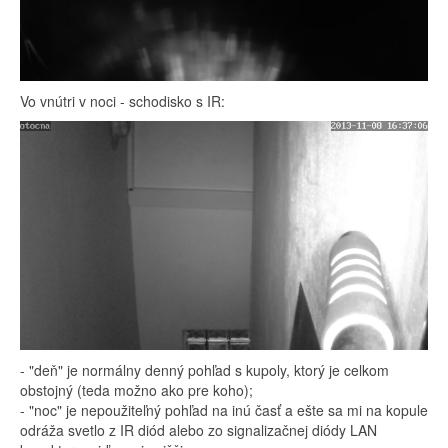
Vo vnútri v noci - schodisko s IR:
- "deň" je normálny denný pohľad s kupoly, ktorý je celkom
obstojný (teda možno ako pre koho);
- "noc" je nepoužiteľný pohľad na inú časť a ešte sa mi na kopule
odráža svetlo z IR diód alebo zo signalizačnej diódy LAN