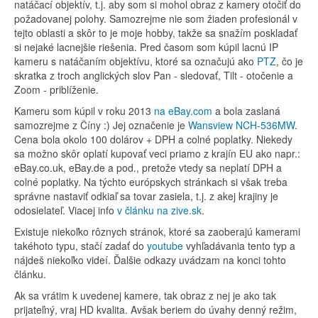
natáčací objektív, t.j. aby som si mohol obraz z kamery otočiť do
požadovanej polohy. Samozrejme nie som žiaden profesionál v
tejto oblasti a skôr to je moje hobby, takže sa snažím poskladať
si nejaké lacnejšie riešenia. Pred časom som kúpil lacnú IP
kameru s natáčaním objektívu, ktoré sa označujú ako
PTZ
, čo je
skratka z troch anglických slov Pan - sledovať, Tilt - otočenie a
Zoom - priblíženie.
Kameru som kúpil v roku 2013
na eBay.com
a bola zaslaná
samozrejme z Číny :) Jej označenie je
Wansview NCH-536MW
.
Cena bola okolo 100 dolárov + DPH a colné poplatky. Niekedy
sa možno skôr oplatí kupovať veci priamo z krajín EU ako napr.:
eBay.co.uk, eBay.de a pod., pretože vtedy sa neplatí DPH a
colné poplatky. Na týchto európskych stránkach si však treba
správne nastaviť odkiaľ sa tovar zasiela, t.j. z akej krajiny je
odosielateľ. Viacej info
v článku na zive.sk
.
Existuje niekoľko rôznych stránok, ktoré sa zaoberajú kamerami
takéhoto typu, stačí zadať do
youtube
vyhľadávania tento typ a
nájdeš niekoľko videí. Ďalšie odkazy uvádzam na konci tohto
článku.
Ak sa vrátim k uvedenej kamere, tak obraz z nej je ako tak
prijateľný, vraj HD kvalita. Avšak beriem do úvahy denný režim,