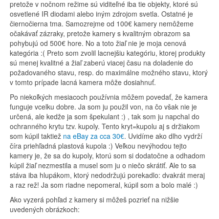
pretože v nočnom režime sú viditeľné iba tie objekty, ktoré sú
osvetlené IR diodami alebo iným zdrojom svetla. Ostatné je
čiernočierna tma. Samozrejme od 100€ kamery nemôžeme
očakávať zázraky, pretože kamery s kvalitným obrazom sa
pohybujú od 500€ hore. No a toto žiaľ nie je moja cenová
kategória :( Preto som zvolil lacnejšiu kategóriu, ktorej produkty
sú menej kvalitné a žiaľ zaberú viacej času na doladenie do
požadovaného stavu, resp. do maximálne možného stavu, ktorý
v tomto prípade lacná kamera môže dosiahnuť.
Po niekoľkých mesiacoch používnia môžem povedať, že kamera
funguje vcelku dobre. Ja som ju použil von, na čo však nie je
určená, ale kedže ja som špekulant :) , tak som ju napchal do
ochranného krytu tzv. kupoly. Tento kryt=kupolu aj s držiakom
som kúpil taktiež
na eBay za cca 30€
. Uvidíme ako dlho vydrží
číra priehľadná plastová kupola :) Veľkou nevýhodou tejto
kamery je, že sa do kupoly, ktorú som si dodatočne a odhadom
kúpil žiaľ nezmestila a musel som ju o niečo skrátiť. Ale to sa
stáva iba hlupákom, ktorý nedodržujú porekadlo: dvakrát meraj
a raz rež! Ja som riadne nepomeral, kúpil som a bolo malé :)
Ako vyzerá pohľad z kamery si môžeš pozrieť na nižšie
uvedených obrázkoch: