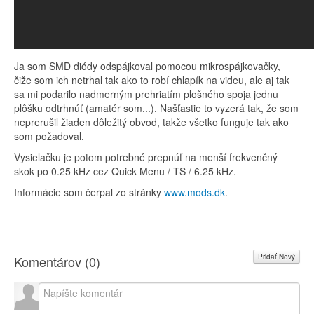
Ja som SMD diódy odspájkoval pomocou mikrospájkovačky,
čiže som ich netrhal tak ako to robí chlapík na videu, ale aj tak
sa mi podarilo nadmerným prehriatím plošného spoja jednu
plôšku odtrhnúť (amatér som...). Našťastie to vyzerá tak, že som
neprerušil žiaden dôležitý obvod, takže všetko funguje tak ako
som požadoval.
Vysielačku je potom potrebné prepnúť na menší frekvenčný
skok po 0.25 kHz cez Quick Menu / TS / 6.25 kHz.
Informácie som čerpal zo stránky
www.mods.dk
.
Pridať Nový
Komentárov (
0
)