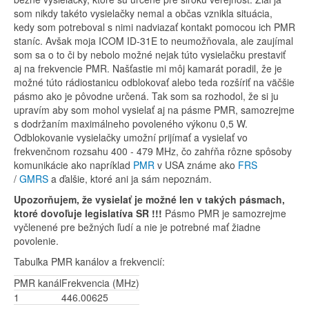
som nikdy takéto vysielačky nemal a občas vznikla situácia,
kedy som potreboval s nimi nadviazať kontakt pomocou ich PMR
staníc. Avšak moja ICOM ID-31E to neumožňovala, ale zaujímal
som sa o to či by nebolo možné nejak túto vysielačku prestaviť
aj na frekvencie PMR. Našťastie mi môj kamarát poradil, že je
možné túto rádiostanicu odblokovať alebo teda rozšíriť na väčšie
pásmo ako je pôvodne určená. Tak som sa rozhodol, že si ju
upravím aby som mohol vysielať aj na pásme PMR, samozrejme
s dodržaním maximálneho povoleného výkonu 0,5 W.
Odblokovanie vysielačky umožní prijímať a vysielať vo
frekvenčnom rozsahu 400 - 479 MHz, čo zahŕňa rôzne spôsoby
komunikácie ako napríklad
PMR
v USA známe ako
FRS
/
GMRS
a ďalšie, ktoré ani ja sám nepoznám.
Upozorňujem, že vysielať je možné len v takých pásmach,
ktoré dovoľuje legislatíva SR !!!
Pásmo PMR je samozrejme
vyčlenené pre bežných ľudí a nie je potrebné mať žiadne
povolenie.
Tabuľka PMR kanálov a frekvencií:
PMR kanál
Frekvencia (MHz)
1
446.00625