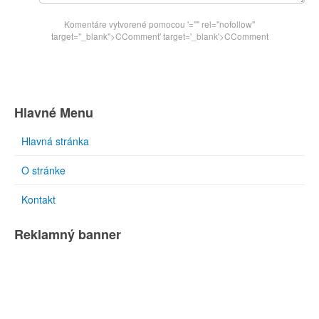
Komentáre vytvorené pomocou
'="" rel="nofollow"
target="_blank">CComment
' target='_blank'>CComment
Hlavné Menu
Hlavná stránka
O stránke
Kontakt
Reklamný banner