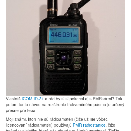
Vlastníš
ICOM ID-31
a rád by si si pokecal aj s PMRkármi? Tak
potom tento návod na rozšírenie frekvenčného pásma je určený
presne pre teba.
Moji známi, ktorí nie sú rádioamatéri (čiže už nie vôbec
licencovaní rádioamatéri) používajú
PMR rádiostanice
, čiže
bežné vysielačky, ktoré sú určené pre širokú verejnosť. Žiaľ ja