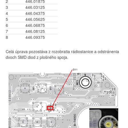
2
446.01875
3
446.03125
4
446.04375
5
446.05625
6
446.06875
7
446.08125
8
446.09375
Celá úprava pozostáva z rozobratia rádiostanice a odstránenia
dvoch SMD diod z plošného spoja.