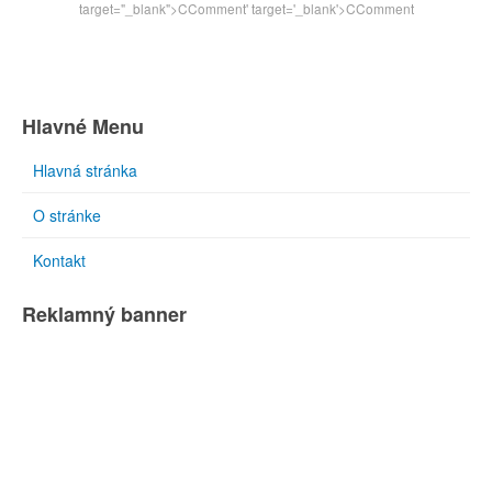
target="_blank">CComment
' target='_blank'>CComment
Hlavné Menu
Hlavná stránka
O stránke
Kontakt
Reklamný banner