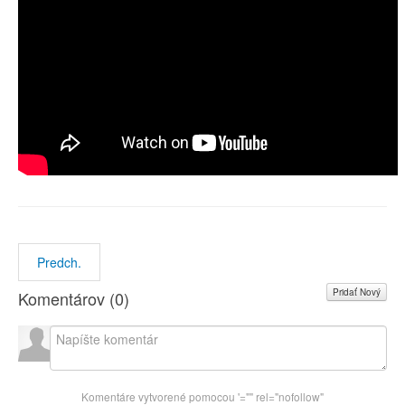
Predch.
Pridať Nový
Komentárov (
0
)
Komentáre vytvorené pomocou
'="" rel="nofollow"