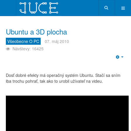
Ubuntu a 3D plocha
Všeobecne O PC
07. máj 2010
Návštevy: 16425
Emp
Dosť dobré efekty má operačný systém Ubuntu. Stačí sa sním
iba trochu pohrať, tak ako to urobil užívateľ na videu.