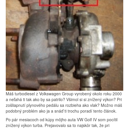
Máš turbodiesel z Volkswagen Group vyrobený okolo roku 2000
a neťahá ti tak ako by sa patrilo? Všimol si si znížený výkon? Pri
zošliapnutí plynového pedálu sa rozbieha ako vlak? Možno máš
podobný problém ako ja a snáď ti trochu poradí tento článok.
Po pár mesiacoch od kúpy môjho auta VW Golf IV som pocítil
znížený výkon turba. Prejavovalo sa to najskôr tak, že pri