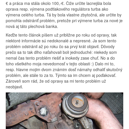
€ a práca ma stála okolo 100,-€. Čiže určite lacnejšia bola
oprava resp. výmena podtlakového regulátora turba ako
výmena celého turba. Tá by bola vlastne zbytočná, ale určite by
pomohla odstrániť problém, pretože pri výmene turba za nové je
nová aj táto plechová banka.
Keďže tento článok píšem už približne po roku od opravy, tak
niektoré informácie sú nedokonalé a nepresné. Ja som tento
problém odstránil až po roku čo sa prvý krát objavil. Dôvody
prečo sa to tak dlho naťahovali boli jednoduché: niekedy som
nemal čas tento problém riešiť a inokedy zase chuť. No a do
toho všetkého moja nevedomosť v tejto oblasti :) Dalo mi to,
resp. hlavne mojim dvom známim dosť námahy odhaliť skutočný
problém, ale stále to za to. Týmto sa im chcem aj poďakovať.
Zároveň som rád, že od opravy sa mi tento problém už
neobjavil.