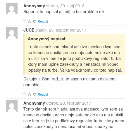
Anonymný
streda, 30. máj 2018
Super si to napísal aj môj to bol problém dik.
0
Reaguj
JUCE
piatok, 29. september 2017
Anonymný napísal:
Tento clanok som hladal asi dva mesiace kym som
sa konecne docital preco moje auto nejde ako ma
a uistil sa v tom ze je to podtlakovy regulator turba
ktory mam uplne zaseknuty a nenataca mi vobec
lopatky na turbe. Velka vdaka tomu co toto napisal.
Dakujem. Som rad, ze to aspon niekomu dalsiemu
pomohlo.
0
Reaguj
Anonymný
utorok, 28. február 2017
Tento clanok som hladal asi dva mesiace kym som sa
konecne docital preco moje auto nejde ako ma a uistil
sa v tom ze je to podtlakovy regulator turba ktory mam
uplne zaseknuty a nenataca mi vobec lopatky na