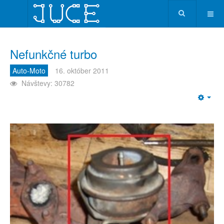
Nefunkčné turbo
Auto-Moto
16. október 2011
Návštevy: 30782
Emp