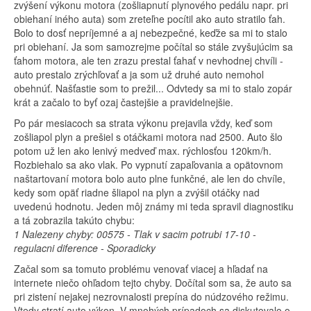
zvýšení výkonu motora (zošliapnutí plynového pedálu napr. pri
obiehaní iného auta) som zreteľne pocítil ako auto stratilo ťah.
Bolo to dosť nepríjemné a aj nebezpečné, keďže sa mi to stalo
pri obiehaní. Ja som samozrejme počítal so stále zvyšujúcim sa
ťahom motora, ale ten zrazu prestal ťahať v nevhodnej chvíli -
auto prestalo zrýchľovať a ja som už druhé auto nemohol
obehnúť. Našťastie som to prežil... Odvtedy sa mi to stalo zopár
krát a začalo to byť ozaj častejšie a pravidelnejšie.
Po pár mesiacoch sa strata výkonu prejavila vždy, keď som
zošliapol plyn a prešiel s otáčkami motora nad 2500. Auto šlo
potom už len ako lenivý medveď max. rýchlosťou 120km/h.
Rozbiehalo sa ako vlak. Po vypnutí zapaľovania a opätovnom
naštartovaní motora bolo auto plne funkčné, ale len do chvíle,
kedy som opäť riadne šliapol na plyn a zvýšil otáčky nad
uvedenú hodnotu. Jeden môj známy mi teda spravil diagnostiku
a tá zobrazila takúto chybu:
1
Nalezeny chyby: 00575 - Tlak v sacim potrubi 17-10 -
regulacni diference - Sporadicky
Začal som sa tomuto problému venovať viacej a hľadať na
internete niečo ohľadom tejto chyby. Dočítal som sa, že auto sa
pri zistení nejakej nezrovnalosti prepína do núdzového režimu.
Vtedy stratí auto výkon. V mnohých prípadoch sa diskutovalo o