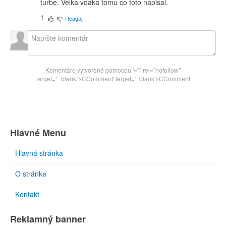
turbe. Velka vdaka tomu co toto napisal.
1
Reaguj
Komentáre vytvorené pomocou
'="" rel="nofollow"
target="_blank">CComment
' target='_blank'>CComment
Hlavné Menu
Hlavná stránka
O stránke
Kontakt
Reklamný banner