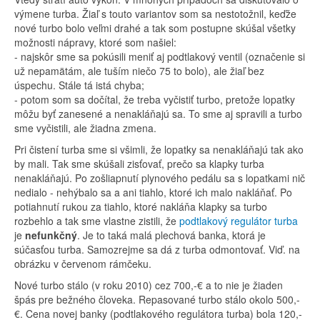
výmene turba. Žiaľ s touto variantov som sa nestotožnil, keďže
nové turbo bolo veľmi drahé a tak som postupne skúšal všetky
možnosti nápravy, ktoré som našiel:
- najskôr sme sa pokúsili meniť aj podtlakový ventil (označenie si
už nepamätám, ale tuším niečo 75 to bolo), ale žiaľ bez
úspechu. Stále tá istá chyba;
- potom som sa dočítal, že treba vyčistiť turbo, pretože lopatky
môžu byť zanesené a nenakláňajú sa. To sme aj spravili a turbo
sme vyčistili, ale žiadna zmena.
Pri čistení turba sme si všimli, že lopatky sa nenakláňajú tak ako
by mali. Tak sme skúšali zisťovať, prečo sa klapky turba
nenakláňajú. Po zošliapnutí plynového pedálu sa s lopatkami nič
nedialo - nehýbalo sa a ani tiahlo, ktoré ich malo nakláňať. Po
potiahnutí rukou za tiahlo, ktoré nakláňa klapky sa turbo
rozbehlo a tak sme vlastne zistili, že
podtlakový regulátor turba
je
nefunkčný
. Je to taká malá plechová banka, ktorá je
súčasťou turba. Samozrejme sa dá z turba odmontovať. Viď. na
obrázku v červenom rámčeku.
Nové turbo stálo (v roku 2010) cez 700,-€ a to nie je žiaden
špás pre bežného človeka. Repasované turbo stálo okolo 500,-
€. Cena novej banky (podtlakového regulátora turba) bola 120,-