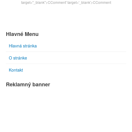
target="_blank">CComment
' target='_blank'>CComment
Hlavné Menu
Hlavná stránka
O stránke
Kontakt
Reklamný banner