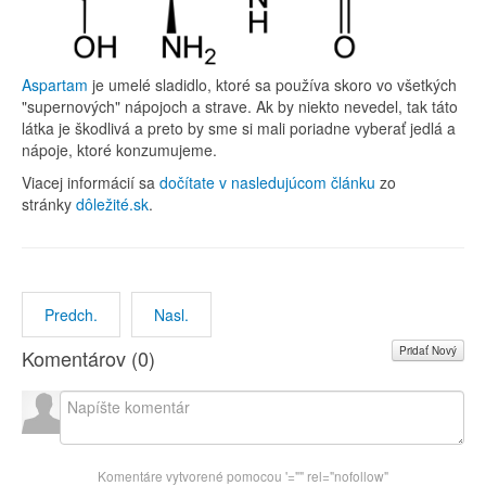
Aspartam
je umelé sladidlo, ktoré sa používa skoro vo všetkých
"supernových" nápojoch a strave. Ak by niekto nevedel, tak táto
látka je škodlivá a preto by sme si mali poriadne vyberať jedlá a
nápoje, ktoré konzumujeme.
Viacej informácií sa
dočítate v nasledujúcom článku
zo
stránky
dôležité.sk
.
Predch.
Nasl.
Pridať Nový
Komentárov (
0
)
Komentáre vytvorené pomocou
'="" rel="nofollow"