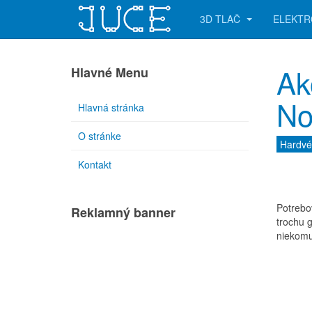
3D TLAČ
ELEKTR
Ak
Hlavné Menu
No
Hlavná stránka
O stránke
Hardvé
Kontakt
Potrebo
Reklamný banner
trochu g
niekomu