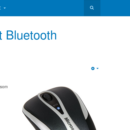
E
t Bluetooth
Empty
 som