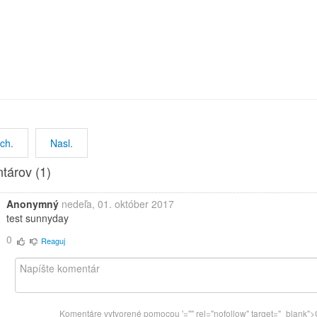
ch.
Nasl.
tárov (
1
)
Anonymný
nedeľa, 01. október 2017
test sunnyday
0
Reaguj
Komentáre vytvorené pomocou
'="" rel="nofollow" target="_blan