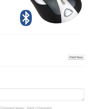
Pridať Nový
k">CComment
' target='_blank'>CComment