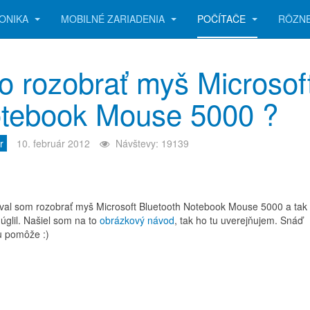
ONIKA
MOBILNÉ ZARIADENIA
POČÍTAČE
RÔZN
o rozobrať myš Microsof
tebook Mouse 5000 ?
r
10. február 2012
Návštevy: 19139
val som rozobrať myš Microsoft Bluetooth Notebook Mouse 5000 a tak
úglil. Našiel som na to
obrázkový návod
, tak ho tu uverejňujem. Snáď
 pomôže :)