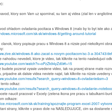
):
navod, ktory som Vam uz spominal, su tam aj videa (zial len v anglictin
avod ohladom ovladania pocitaca s Windows 8 (malo by to byt iste ako 
windows.microsoft.com/sk-sk/windows-8/getting-around-tutorial
clanok, ktory popisuje pracu s Windows 8 a nizsie pod niekolkymi obrazk
ky:
www.zive.sk/windows-8-ako-zacat-s-novym-pocitacom/sc-3-a-304743/def
e nahodou nevedeli, ktore je video, tak kliknite na tento nasledujuci o
www.youtube.com/watch?v=oPzZk94yZd0#t=15
 budete pozerat vyssie uvedene video, tak na pravej strane mate rozne 
 pripadne ak dalsie videa neviete najst, tak kliknite na nizsie uvedeny
www.youtube.com/results?search_query=windows+8+ovladanie&sm=3
 tento odkaz:
www.youtube.com/results?search_query=windows+8+ovladanie+noteb
cete naucit pracovat v Excely (zelena ikona pre pracu s tabulkami-bunk
om odkaze:
office.microsoft.com/sk-sk/training/spoznajte-program-excel-2007-vytv
tani strany, kliknite v pravo dole na NASLEDUJUCE, cim sa dostanete na