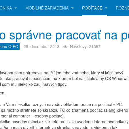
ONIKA
MOBILNÉ ZARIADENIA
POČÍTAČE
RÔZN
o správne pracovať na p
ecne O PC
25. december 2013
Návštevy: 21557
ávnom som potreboval naučiť jedného známeho, ktorý si kúpil nový
k, ako pracovať s počítačom na ktorom bol nainštalovaný OS Windows
al som mu niekoľko zaujímavých tipov.
en,
som Vam niekolko roznych navodov ohladom prace na pocitaci = PC.
 sa mozno stretnete so skratkou PC co znamena pocitac (z anglickeho
ersonal computer = osobny pocitac).
ekolko navodov (staci ak kliknete na nizsie uvedene internetove odkazy
sa Vam mala otvorit internetova stranka s navodom, videom a tak