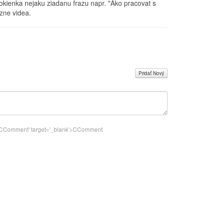
 okienka nejaku ziadanu frazu napr. "Ako pracovat s
zne videa.
Pridať Nový
k">CComment
' target='_blank'>CComment