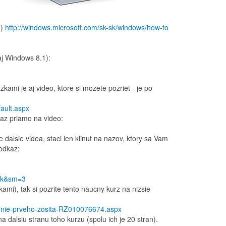
e)
http://windows.microsoft.com/sk-sk/windows/how-to
aj Windows 8.1):
ami je aj video, ktore si mozete pozriet - je po
ault.aspx
dkaz priamo na video:
dalsie videa, staci len klinut na nazov, ktory sa Vam
 odkaz:
ook&sm=3
ami), tak si pozrite tento naucny kurz na nizsie
orenie-prveho-zosita-RZ010076674.aspx
 dalsiu stranu toho kurzu (spolu ich je 20 stran).