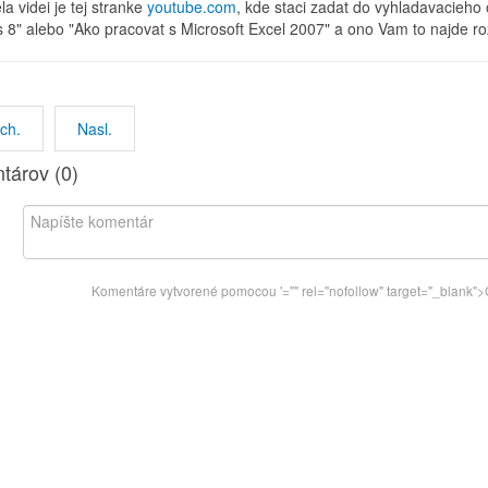
la videi je tej stranke
youtube.com
, kde staci zadat do vyhladavacieho
 8" alebo "Ako pracovat s Microsoft Excel 2007" a ono Vam to najde ro
ch.
Nasl.
tárov (
0
)
Komentáre vytvorené pomocou
'="" rel="nofollow" target="_blan