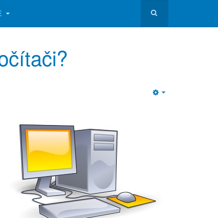
E
očítači?
Empty