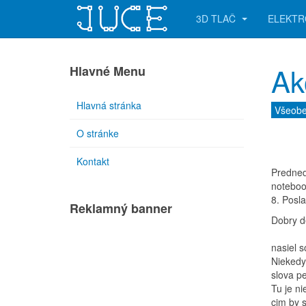
3D TLAČ
ELEKTR
Ak
Hlavné Menu
Hlavná stránka
Všeob
O stránke
Kontakt
Predned
noteboo
8. Posl
Reklamný banner
Dobry d
nasiel 
Niekedy
slova p
Tu je ni
cim by 