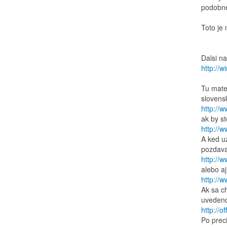
podobne
Toto je 
Dalsi n
http://
Tu mate 
slovens
http://
ak by st
http://
A ked uz
pozdava,
http://
alebo aj
http://
Ak sa ch
uveden
http://
Po preci