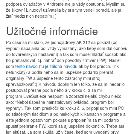
podpora ovládačov v Androide nie je vždy dostupná. Myslím si,
že šikovní Linuxoví užívatelia by si s tým vedeli poradiť, ale ja
žiaľ medzi nich nepatrím :(
Užitočné informácie
Po čase sa mi stalo, že jednojadrový AK-212 sa pokazil (po
vypnutí napájania bol vždy vymazaný, ako keby som dal obnovu
do továrenských nastavení) a tak som musel hľadať spôsob ako
ho preflashovať, t.j. nahrať doň pôvodný firmvér (FW). Našiel
som
tento návod
(
tu je záloha návodu
ak by bol predch. link
nefunkčný) a podľa neho sa mi úspešne podarilo prehrať
originálny FW a úspešne tento zázračný mini stroj
sprevádzkovať :) K návodu doplním len toľko, že sa mi nedarilo
postupovať presne podľa neho a v kroku č. 3 sa mi
program LiveSuit.exe nespustil a zobrazil nejakú chybu niečo
ako: "Nebol úspešne nainštalovaný ovládač, program bol
vypnutý". Tak som preskočil ku kroku č. 5, pripojil som mini PC
so stlačeným tlačidlom a po niekoľkých klikaniach v programe a
ešte jednom opätovnom pokuse s pripojením sa mi podarilo
spustiť prehranie FW, ktoré sa aj úspešne dokončilo. Treba asi
len skúšať. Ja som skúšal už v čase, keď som uvedený prvý