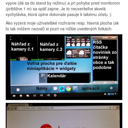
vypne (dá sa do stand by režimu) a pri pohybe pred monitorom
(približne 1 m) sa opäť zapne. Je to neuveriteľne skvelá
vychytávka, ktorá úplne dokonale pasuje k takému účelu :)
Ako vyzerá moje užívateľské rozhranie resp. hlavná plocha (ak
to tak môžem nazvať) si pozri na nižšie uvedených fotkách: