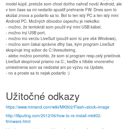
model kúpil, pretože som chcel doňho nahrať novší Android, ale
v tom čase sa mi nedarilo spustiť prehranie FW. Dnes som to
skúšal znova a podarilo sa to. Bol to ten istý PC a ten istý mini
Android PC. Možných dôvodov úspechu je niekoľko:
- možno, že tentokrát som použil iný mini USB kábel,
- možno iný USB port,
- možno inú verziu LiveSuit (použil som tú pre x64 Windows),
- možno som čakal správne dlhý čas, kým program LiveSuit
skopíruje img súbor do C:\livesuiteimg,
- alebo možno pomohlo, že som si program resp.celý priečinok
LiveSuit skopíroval priamo na C:, keďže s hlbšie vnoreného
umiestnenia som sa nedostal ani po výzvu na Update,
- no a proste sa to nejak podarilo :)
Užitočné odkazy
https://www.miniand.com/wiki/MK802/Flash+stock+image
http://liliputing.com/2012/06/how-to-re-install-mk802-
firmware.html