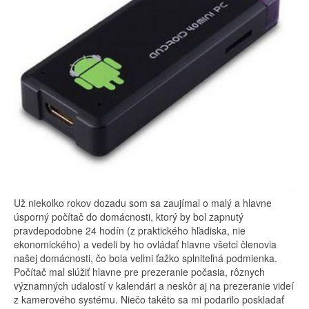
Už niekoľko rokov dozadu som sa zaujímal o malý a hlavne
úsporný počítač do domácnosti, ktorý by bol zapnutý
pravdepodobne 24 hodín (z praktického hľadiska, nie
ekonomického) a vedeli by ho ovládať hlavne všetci členovia
našej domácnosti, čo bola veľmi ťažko splniteľná podmienka.
Počítač mal slúžiť hlavne pre prezeranie počasia, rôznych
významných udalostí v kalendári a neskôr aj na prezeranie videí
z kamerového systému. Niečo takéto sa mi podarilo poskladať