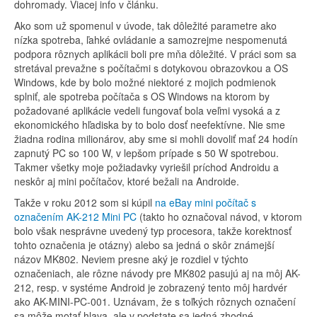
dohromady. Viacej info v článku.
Ako som už spomenul v úvode, tak dôležité parametre ako
nízka spotreba, ľahké ovládanie a samozrejme nespomenutá
podpora rôznych aplikácii boli pre mňa dôležité. V práci som sa
stretával prevažne s počítačmi s dotykovou obrazovkou a OS
Windows, kde by bolo možné niektoré z mojich podmienok
splniť, ale spotreba počítača s OS Windows na ktorom by
požadované aplikácie vedeli fungovať bola veľmi vysoká a z
ekonomického hľadiska by to bolo dosť neefektívne. Nie sme
žiadna rodina milionárov, aby sme si mohli dovoliť mať 24 hodín
zapnutý PC so 100 W, v lepšom prípade s 50 W spotrebou.
Takmer všetky moje požiadavky vyriešil príchod Androidu a
neskôr aj mini počítačov, ktoré bežali na Androide.
Takže v roku 2012 som si kúpil
na eBay mini počítač s
označením AK-212 Mini PC
(takto ho označoval návod, v ktorom
bolo však nesprávne uvedený typ procesora, takže korektnosť
tohto označenia je otázny) alebo sa jedná o skôr známejší
názov MK802. Neviem presne aký je rozdiel v týchto
označeniach, ale rôzne návody pre MK802 pasujú aj na môj AK-
212, resp. v systéme Android je zobrazený tento môj hardvér
ako AK-MINI-PC-001. Uznávam, že s toľkých rôznych označení
sa môže motať hlava, ale v podstate sa jedná zhodné