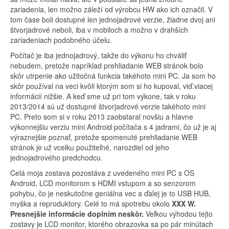
zariadenia, len možno záleží od výrobcu HW ako ich označil. V
tom čase boli dostupné len jednojadrové verzie, žiadne dvoj ani
štvorjadrové neboli, iba v mobiloch a možno v drahších
zariadeniach podobného účelu.
Počítač je iba jednojadrový, takže do výkonu ho chváliť
nebudem, pretože napríklad prehliadanie WEB stránok bolo
skôr utrpenie ako užitočná funkcia takéhoto mini PC. Ja som ho
skôr používal na veci kvôli ktorým som si ho kupoval, viď.viacej
informácií nižšie. A keď sme už pri tom výkone, tak v roku
2013/2014 sú už dostupné štvorjadrové verzie takéhoto mini
PC. Preto som si v roku 2013 zaobstaral novšiu a hlavne
výkonnejšiu verziu mini Android počítača s 4 jadrami, čo už je aj
výraznejšie poznať, pretože spomenuté prehliadanie WEB
stránok je už vcelku použiteľné, narozdiel od jeho
jednojadrového predchodcu.
Celá moja zostava pozostáva z uvedeného mini PC s OS
Android, LCD monitorom s HDMI vstupom a so senzorom
pohybu, čo je neskutočne geniálna vec a ďalej je to USB HUB,
myška a reproduktory. Celé to má spotrebu okolo
XXX W.
Presnejšie informácie doplním neskôr.
Veľkou výhodou tejto
zostavy je LCD monitor, ktorého obrazovka sa po pár minútach