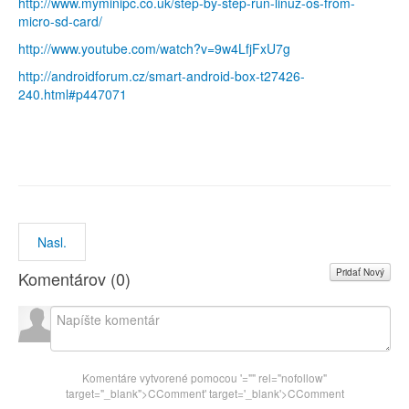
http://www.myminipc.co.uk/step-by-step-run-linuz-os-from-
micro-sd-card/
http://www.youtube.com/watch?v=9w4LfjFxU7g
http://androidforum.cz/smart-android-box-t27426-
240.html#p447071
Nasl.
Pridať Nový
Komentárov (
0
)
Komentáre vytvorené pomocou
'="" rel="nofollow"
target="_blank">CComment
' target='_blank'>CComment