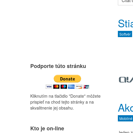
Čítať ď
Sti
Softvér
Podporte túto stránku
Kliknutím na tlačidlo "Donate" môžete
prispieť na chod tejto stránky a na
Ak
skvalitnenie jej obsahu.
Mobilné
Kto je on-line
Jeden z