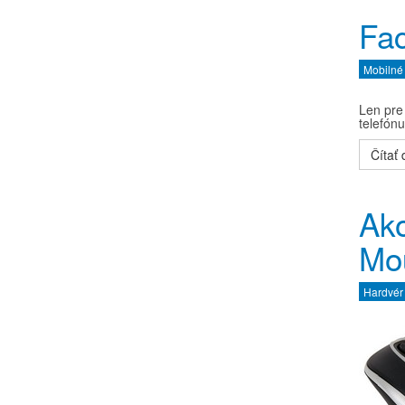
Fa
Mobilné
Len pre
telefón
Čítať ď
Ako
Mo
Hardvér