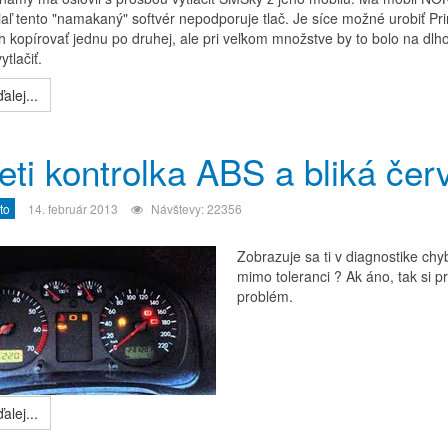
iaľ tento "namakaný" softvér nepodporuje tlač. Je síce možné urobiť Pr
h kopírovať jednu po druhej, ale pri veľkom množstve by to bolo na dlh
ytlačiť.
alej...
eti kontrolka ABS a bliká čer
to
14. február 2013
Návštevy: 22356
Zobrazuje sa ti v diagnostike chy
mimo toleranci ? Ak áno, tak si pr
problém.
alej...