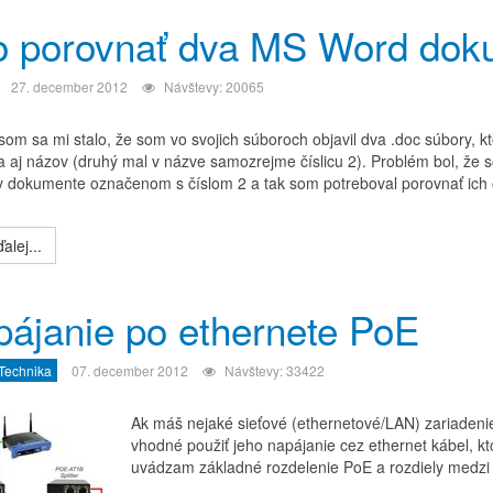
o porovnať dva MS Word dok
27. december 2012
Návštevy: 20065
om sa mi stalo, že som vo svojich súboroch objavil dva .doc súbory, kt
 a aj názov (druhý mal v názve samozrejme číslicu 2). Problém bol, že 
 dokumente označenom s číslom 2 a tak som potreboval porovnať ich o
alej...
ájanie po ethernete PoE
 Technika
07. december 2012
Návštevy: 33422
Ak máš nejaké sieťové (ethernetové/LAN) zariadenie, k
vhodné použiť jeho napájanie cez ethernet kábel, k
uvádzam základné rozdelenie PoE a rozdiely medzi