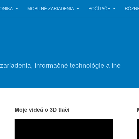
ONIKA
MOBILNÉ ZARIADENIA
POČÍTAČE
RÔZN
 zariadenia, informačné technológie a iné
Moje videá o 3D tlači