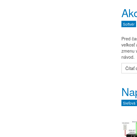
Ak
Softvér
Pred čas
veľkosť
zmenu v
návod.
Čítať ď
Nap
Sieťová