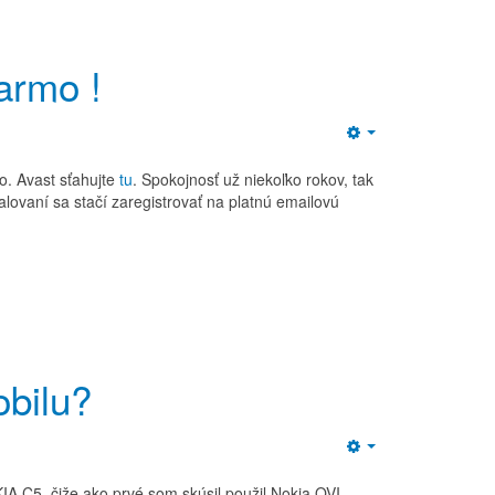
darmo !
Empty
. Avast sťahujte
tu
. Spokojnosť už niekoľko rokov, tak
lovaní sa stačí zaregistrovať na platnú emailovú
bilu?
Empty
A C5, čiže ako prvé som skúsil použil Nokia OVI