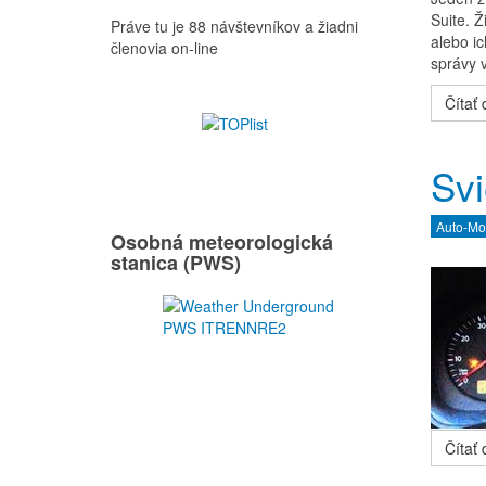
Suite. Ž
Práve tu je 88 návštevníkov a žiadni
alebo ic
členovia on-line
správy v
Čítať ď
Svi
Auto-Mo
Osobná meteorologická
stanica (PWS)
Čítať ď