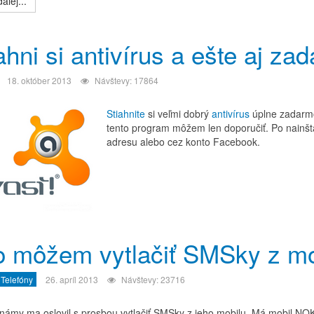
alej...
ahni si antivírus a ešte aj za
18. október 2013
Návštevy: 17864
Stiahnite
si veľmi dobrý
antivírus
úplne zadarmo
tento program môžem len doporučiť. Po nainšta
adresu alebo cez konto Facebook.
o môžem vytlačiť SMSky z mo
 Telefóny
26. apríl 2013
Návštevy: 23716
námy ma oslovil s prosbou vytlačiť SMSky z jeho mobilu. Má mobil NOKI