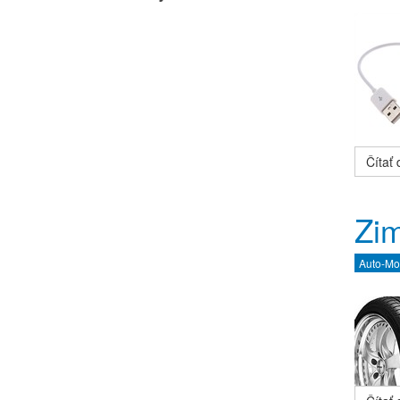
Čítať ď
Zim
Auto-Mo