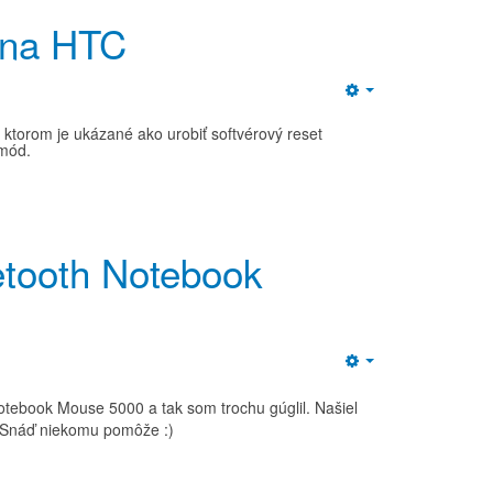
 na HTC
Empty
 ktorom je ukázané ako urobiť softvérový reset
 mód.
etooth Notebook
Empty
otebook Mouse 5000 a tak som trochu gúglil. Našiel
. Snáď niekomu pomôže :)