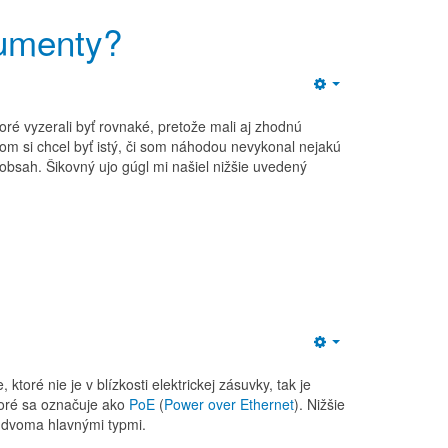
umenty?
Empty
oré vyzerali byť rovnaké, pretože mali aj zhodnú
som si chcel byť istý, či som náhodou nevykonal nejakú
bsah. Šikovný ujo gúgl mi našiel nižšie uvedený
Empty
toré nie je v blízkosti elektrickej zásuvky, tak je
toré sa označuje ako
PoE
(
Power over Ethernet
). Nižšie
 dvoma hlavnými typmi.