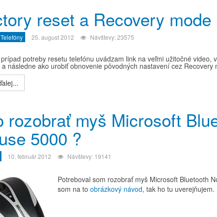
ctory reset a Recovery mode
 Telefóny
25. august 2012
Návštevy: 23575
 prípad potreby resetu telefónu uvádzam link na veľmi užitočné video, v
u a následne ako urobiť obnovenie pôvodných nastavení cez Recovery
alej...
 rozobrať myš Microsoft Blu
use 5000 ?
10. február 2012
Návštevy: 19141
Potreboval som rozobrať myš Microsoft Bluetooth N
som na to
obrázkový návod
, tak ho tu uverejňujem