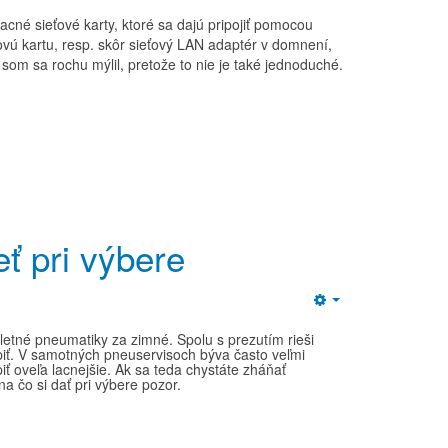
acné sieťové karty, ktoré sa dajú pripojiť pomocou
ovú kartu, resp. skôr sieťový LAN adaptér v domnení,
som sa rochu mýlil, pretože to nie je také jednoduché.
ť pri výbere
Empty
etné pneumatiky za zimné. Spolu s prezutím rieši
piť. V samotných pneuservisoch býva často veľmi
 oveľa lacnejšie. Ak sa teda chystáte zháňať
na čo si dať pri výbere pozor.