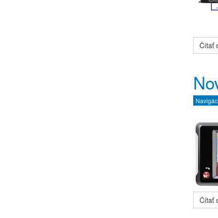
Čítať ď
Nov
Navigác
Čítať ď