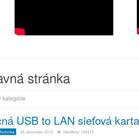
avná stránka
 kategórie
ná USB to LAN sieťová kart
 Technika
25. december 2013
Návštevy: 109373