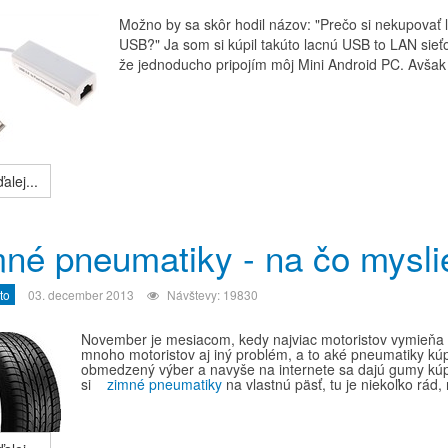
Možno by sa skôr hodil názov: "Prečo si nekupovať l
USB?" Ja som si kúpil takúto lacnú USB to LAN sieť
že jednoducho pripojím môj Mini Android PC. Avšak 
alej...
né pneumatiky - na čo myslie
to
03. december 2013
Návštevy: 19830
November je mesiacom, kedy najviac motoristov vymieňa l
mnoho motoristov aj iný problém, a to aké pneumatiky kú
obmedzený výber a navyše na internete sa dajú gumy kúpiť
si
zimné pneumatiky
na vlastnú päsť, tu je niekoľko rád, 