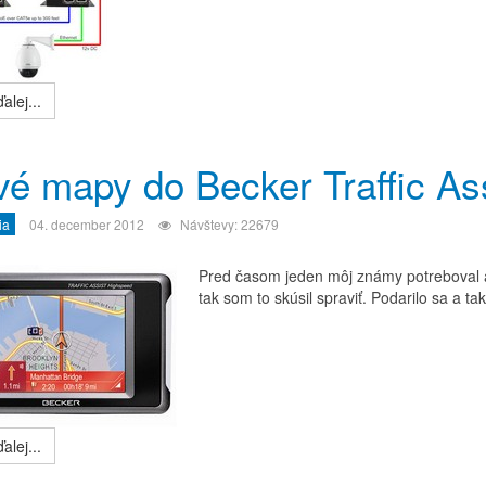
alej...
é mapy do Becker Traffic As
ia
04. december 2012
Návštevy: 22679
Pred časom jeden môj známy potreboval ak
tak som to skúsil spraviť. Podarilo sa a 
alej...