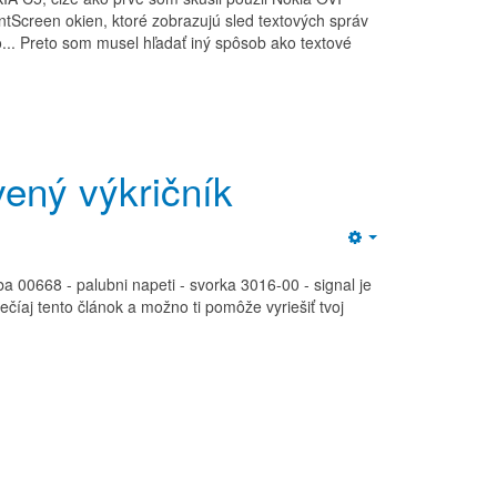
intScreen okien, ktoré zobrazujú sled textových správ
o... Preto som musel hľadať iný spôsob ako textové
vený výkričník
Empty
ba 00668 - palubni napeti - svorka 3016-00 - signal je
ečíaj tento článok a možno ti pomôže vyriešiť tvoj