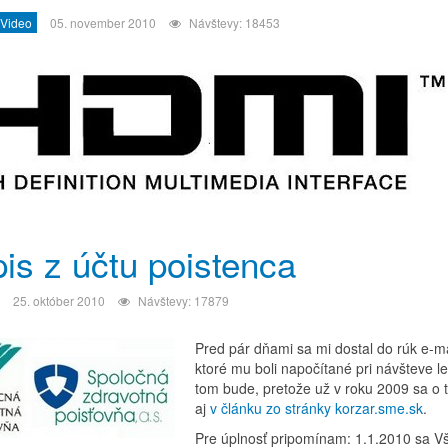
 Video
05. november 2010
Návštevy: 18453
is z účtu poistenca
25. október 2010
Návštevy: 17879
Pred pár dňami sa mi dostal do rúk e-ma
ktoré mu boli napočítané pri návšteve l
tom bude, pretože už v roku 2009 sa o
aj
v článku zo stránky korzar.sme.sk
.
Pre úplnosť pripomínam: 1.1.2010 sa V