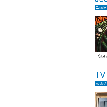
Zdravie
Čítať ď
TV
Audio A