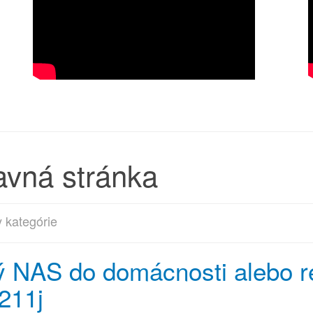
avná stránka
 kategórie
 NAS do domácnosti alebo r
211j