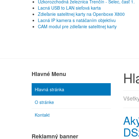
Úzkorozchodná železnica Trenčín - Selec, časť 1.
Lacná USB to LAN sieťová karta
Zdieľanie satelitnej karty na Openboxe X800
Lacná IP kamera s natáčaním objektívu
CAM modul pre zdieľanie satelitnej karty
Hl
Hlavné Menu
Hlavná stránka
Všetky
O stránke
Kontakt
Aký
DS
Reklamný banner