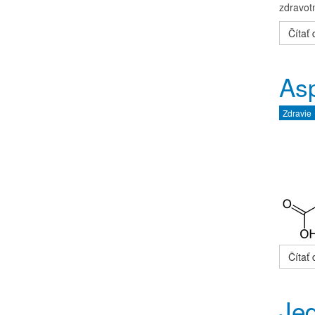
zdravotn
Čítať ď
Asp
Zdravie
Čítať ď
Jed