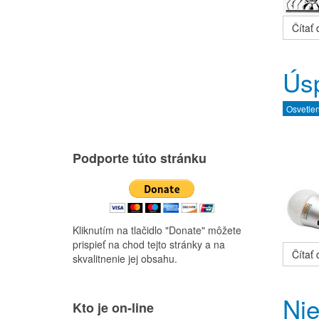
Čítať ď
Ús
Osvetle
Podporte túto stránku
Kliknutím na tlačidlo "Donate" môžete
prispieť na chod tejto stránky a na
Čítať ď
skvalitnenie jej obsahu.
Ni
Kto je on-line