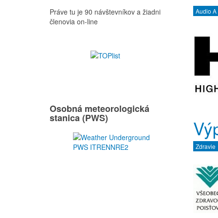
Práve tu je 90 návštevníkov a žiadni
Audio A
členovia on-line
Osobná meteorologická
stanica (PWS)
Výp
Zdravie