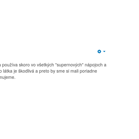
Empty
sa používa skoro vo všetkých "supernových" nápojoch a
to látka je škodlivá a preto by sme si mali poriadne
umujeme.