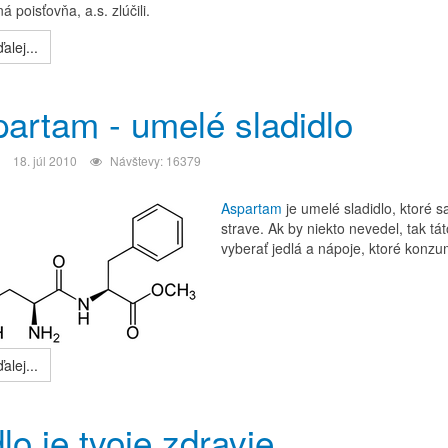
á poisťovňa, a.s. zlúčili.
alej...
artam - umelé sladidlo
18. júl 2010
Návštevy: 16379
Aspartam
je umelé sladidlo, ktoré 
strave. Ak by niekto nevedel, tak tá
vyberať jedlá a nápoje, ktoré konz
alej...
lo je tvoje zdravie