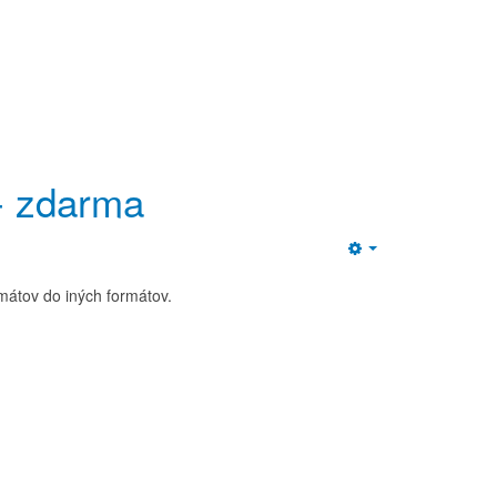
 - zdarma
Empty
mátov do iných formátov.