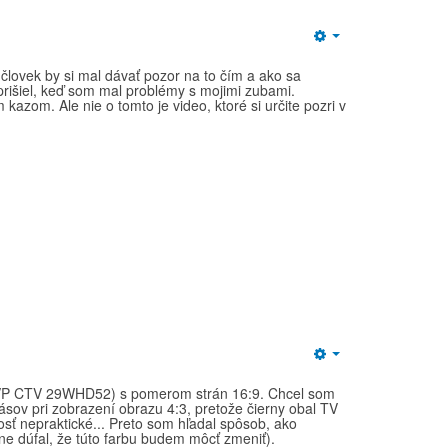
Empty
 človek by si mal dávať pozor na to čím a ako sa
prišiel, keď som mal problémy s mojimi zubami.
azom. Ale nie o tomto je video, ktoré si určite pozri v
Empty
P CTV 29WHD52) s pomerom strán 16:9. Chcel som
sov pri zobrazení obrazu 4:3, pretože čierny obal TV
sť nepraktické... Preto som hľadal spôsob, ako
e dúfal, že túto farbu budem môcť zmeniť).