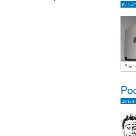
Sieťová
Čítať ď
Poc
Zdravie