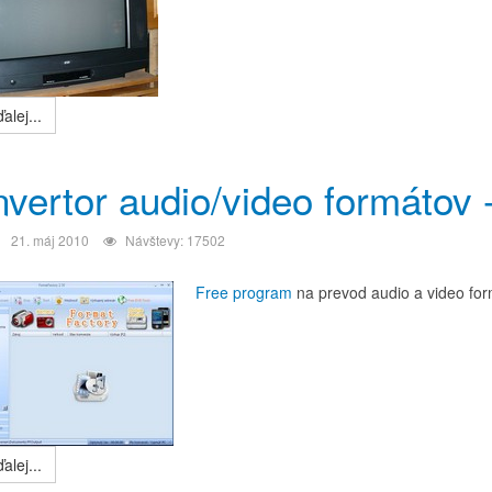
alej...
vertor audio/video formátov
21. máj 2010
Návštevy: 17502
Free program
na prevod audio a video for
alej...