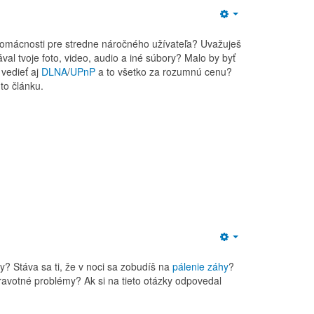
Empty
omácnosti pre stredne náročného užívateľa? Uvažuješ
l tvoje foto, video, audio a iné súbory? Malo by byť
vedieť aj
DLNA
/
UPnP
a to všetko za rozumnú cenu?
to článku.
Empty
ty? Stáva sa ti, že v noci sa zobudíš na
pálenie záhy
?
dravotné problémy? Ak si na tieto otázky odpovedal