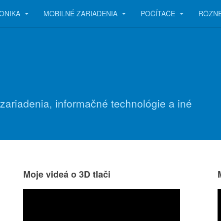
ONIKA
MOBILNÉ ZARIADENIA
POČÍTAČE
RÔZN
 zariadenia, informačné technológie a iné
Moje videá o 3D tlači