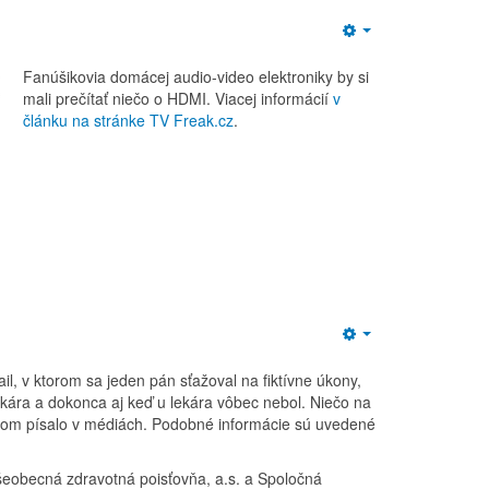
Empty
Fanúšikovia domácej audio-video elektroniky by si
mali prečítať niečo o HDMI. Viacej informácií
v
článku na stránke TV Freak.cz
.
Empty
il, v ktorom sa jeden pán sťažoval na fiktívne úkony,
ekára a dokonca aj keď u lekára vôbec nebol. Niečo na
 tom písalo v médiách. Podobné informácie sú uvedené
šeobecná zdravotná poisťovňa, a.s. a Spoločná