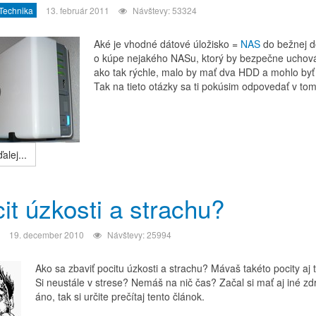
 Technika
13. február 2011
Návštevy: 53324
Aké je vhodné dátové úložisko =
NAS
do bežnej d
o kúpe nejakého NASu, ktorý by bezpečne uchováva
ako tak rýchle, malo by mať dva HDD a mohlo byť 
Tak na tieto otázky sa ti pokúsim odpovedať v tom
alej...
it úzkosti a strachu?
19. december 2010
Návštevy: 25994
Ako sa zbaviť pocitu úzkosti a strachu? Mávaš takéto pocity aj 
Si neustále v strese? Nemáš na nič čas? Začal si mať aj iné z
áno, tak si určite prečítaj tento článok.