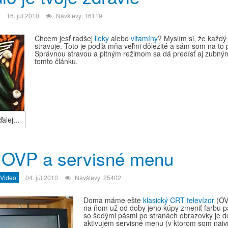
16. júl 2010
Návštevy: 16119
Chcem jesť radšej
lieky
alebo
vitamíny
? Myslím si, že každý
stravuje. Toto je podľa mňa veľmi dôležité a sám som na to 
Správnou stravou a pitným režimom sa dá predísť aj zubným k
tomto článku.
alej...
 OVP a servisné menu
 Video
04. júl 2010
Návštevy: 25402
Doma máme ešte
klasický CRT televízor
(OV
na ňom už od doby jeho kúpy zmeniť farbu pá
so šedými pásmi po stranách obrazovky je do
aktivujem servisné menu (v ktorom som naivn