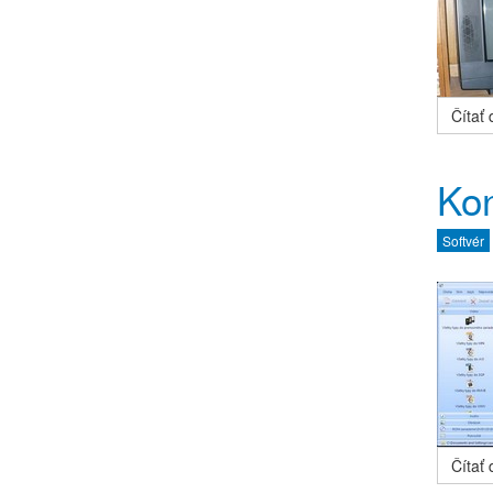
Čítať ď
Kon
Softvér
Čítať ď