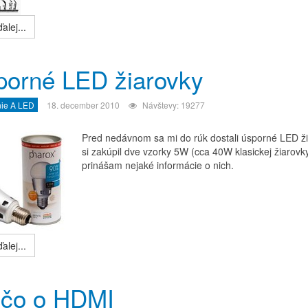
alej...
porné LED žiarovky
nie A LED
18. december 2010
Návštevy: 19277
Pred nedávnom sa mi do rúk dostali úsporné LED žia
si zakúpil dve vzorky 5W (cca 40W klasickej žiarovk
prinášam nejaké informácie o nich.
alej...
ečo o HDMI