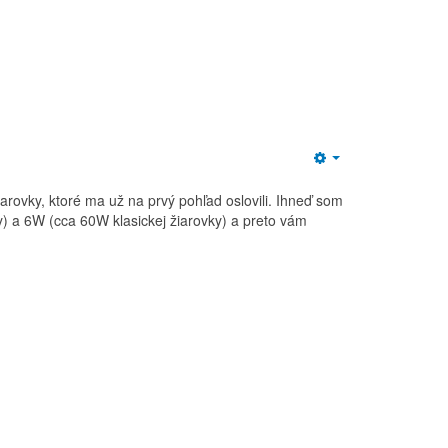
Empty
rovky, ktoré ma už na prvý pohľad oslovili. Ihneď som
y) a 6W (cca 60W klasickej žiarovky) a preto vám