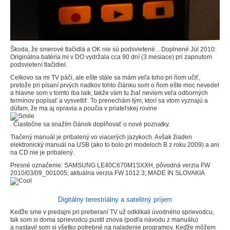
Škoda, že smerové tlačidlá a OK nie sú podsvietené... Doplnené Júl 2010:
Originálna batéria mi v DO vydržala cca 90 dní (3 mesiace) pri zapnutom
podsvietení tlačidiel.
Celkovo sa mi TV páči, ale ešte stále sa mám veľa toho pri ňom učiť,
pretože pri písaní prvých riadkov tohto článku som o ňom ešte moc nevedel
a hlavne som v tomto iba laik, takže vám tu žiaľ neviem veľa odborných
termínov popísať a vysvetliť. To prenechám tým, ktorí sa vtom vyznajú a
dúfam, že ma aj opravia a poučia v priateľskej rovine
. Čiastočne sa snažím článok doplňovať o nové poznatky.
Tlačený manuál je pribalený vo viacerých jazykoch. Avšak žiaden
elektronický manuál na USB (ako to bolo pri modeloch B z roku 2009) a ani
na CD nie je pribalený.
Presné označenie: SAMSUNG LE40C670M1SXXH, pôvodná verzia FW
2010/03/09_001005; aktuálna verzia FW 1012.3; MADE IN SLOVAKIA
Digitálny terestriálny a satelitný príjem
Keďže sme v predajni pri preberaní TV už odklikali úvodného sprievodcu,
tak som si doma sprievodcu pustil znova (podľa návodu z manuálu)
a nastavil som si všetko potrebné na naladenie programov. Keďže môžem