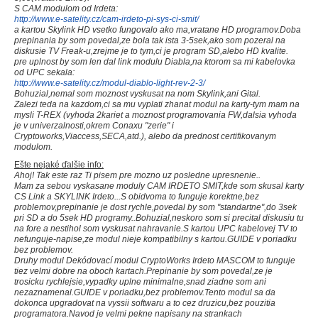
S CAM modulom od Irdeta:
http://www.e-satelity.cz/cam-irdeto-pi-sys-ci-smit/
a kartou Skylink HD vsetko fungovalo ako ma,vratane HD programov.Doba
prepinania by som povedal,ze bola tak ista 3-5sek,ako som pozeral na
diskusie TV Freak-u,zrejme je to tym,ci je program SD,alebo HD kvalite.
pre uplnost by som len dal link modulu Diabla,na ktorom sa mi kabelovka
od UPC sekala:
http://www.e-satelity.cz/modul-diablo-light-rev-2-3/
Bohuzial,nemal som moznost vyskusat na nom Skylink,ani Gital.
Zalezi teda na kazdom,ci sa mu vyplati zhanat modul na karty-tym mam na
mysli T-REX (vyhoda 2kariet a moznost programovania FW,dalsia vyhoda
je v univerzalnosti,okrem Conaxu "zerie" i
Cryptoworks,Viaccess,SECA,atd.), alebo da prednost certifikovanym
modulom.
Ešte nejaké ďalšie info:
Ahoj! Tak este raz Ti pisem pre mozno uz posledne upresnenie..
Mam za sebou vyskasane moduly CAM IRDETO SMIT,kde som skusal karty
CS Link a SKYLINK Irdeto...S obidvoma to funguje korektne,bez
problemov,prepinanie je dost rychle,povedal by som "standartne",do 3sek
pri SD a do 5sek HD programy..Bohuzial,neskoro som si precital diskusiu tu
na fore a nestihol som vyskusat nahravanie.S kartou UPC kabelovej TV to
nefunguje-napise,ze modul nieje kompatibilny s kartou.GUIDE v poriadku
bez problemov.
Druhy modul Dekódovací modul CryptoWorks Irdeto MASCOM to funguje
tiez velmi dobre na oboch kartach.Prepinanie by som povedal,ze je
trosicku rychlejsie,vypadky uplne minimalne,snad ziadne som ani
nezaznamenal.GUIDE v poriadku,bez problemov.Tento modul sa da
dokonca upgradovat na vyssii softwaru a to cez druzicu,bez pouzitia
programatora.Navod je velmi pekne napisany na strankach