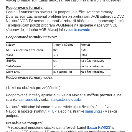
Viacej formátov som zatiaľ neskúšal, ale časom sa k nim určite dostanem.
Podporované formáty:
Podľa užívateľského návodu TV podporuje nižšie uvedené formáty.
Doteraz som zaznamenal problém len pri prehrávaní .VOB súborov z DVD.
Niektoré VOB TV nechcel prehrať a zobrazil hlášku nepodporovaný formát.
Tu odporúčam použiť program VOBMerge na spojenie viacerých VOB
súborov do jedného VOB. Viacej info
v tomto návode
.
Podporované formáty titulkov:
Názov
Prípona súboru
Formát
MPEG-4 text na báze času
.ttxt
XML
SAMI
.smi
HTML
SubRip
.srt
na báze reťazcov
SubViewer
.sub
na báze reťazcov
Micro DVD
.sub alebo .txt
na báze reťazcov
Podporované formáty videa:
( klikni na obrázok pre zväčšenie )
Podporované formáty aplikácie "USB 2.0 Movie" si môžete prezrieť aj na
stránke
samsung.sk
v sekcii
najčastejšie otázky
.
Niektoré základné informácie sa dozviete aj z užívateľského návodu.
Návod si môžete stiahnuť
>TU<
alebo na stránke
samsung.sk
v sekcii
podpora.
Prehrávanie fotografií:
TV rozpoznal pripojenú čítačku pamäťových kariet (
Lexar RW023
) s
vloženou 2GB Kingston SD kartou bez akýchkoľvek problémov a následne