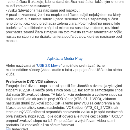
- zelená čiara ti ukazuje, kde sa daná družica nachádza, takže tým smerom
musíš zamieriť satelit/tanier;
- výšku (
Elevation)
máš napísanú pod mapkou;
V praxi to znamená, že si na mapke pod čiarou nájdi nejaký dom na ktorý
bude vidieť aj z miesta satelitu (napr. susedov dom) a zapamätaj si časť
jeho domu, cez ktorú prechádza zelená čiara. Potom choď na miesto kde
budeš mať satelit/tanier a nájdi si miesto na susedovom dome, cez ktoré
prechádza zelená čiara z mapky. Na toto miesto zamier satelit/tanier. Výšku
nastav na stupnici na držiaku taniera podľa údajov, ktoré su napísané pod
mapkou.
Aplikácia Media Play
Alebo nazývaná aj "
USB 2.0 Movie
" umožňuje prehrávať rôzne
multimediálne súbory (video, audio a foto) z pripojeného USB disku alebo
kľúča.
Prehrávanie DVD VOB súborov:
Funguje dosť divno... napr. som si spustil film Jánošík s dvoma jazykovými
stopami (CZ,SK) a keďže prvá z nich bola CZ, tak som si samozrejme chcel
dať našu SK zvukovú stopu. TV túto funkciu podporuje a zvukové stopy sa
dajú zmeniť, ale ak pustím prvý VOB súbor (VTS_01_1.VOB), v ktorom
nastavím druhú zvukovú stopu (SK) a tento prvý VOB sa celý prehrá a na
šťastie automaticky spustí nasledujúci VOB súbor (VTS_01_2.VOB), tak
tento druhý VOB súbor si nepamätá nastavenia zvuku = je opäť nastavená
prvá zvuková stopa (CZ). To je dosť odveci a je nutné cez tlačidlo "TOOLS"
prepnúť zvukovú stopu na č.2. Pri pretáčaní a zrýchľovaní videa sa mi
podarilo TV zaseknúť až sa sám reštartoval