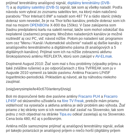
prijímať terestriálny analógový signál,
digitálny terestriálny (DVB-
T)
a aj
digitálny satelitný (DVB-S)
signál, tak som aj všetky naladil. Podľa
návodu som vybral zo zoznamu satelitov ten, na ktorý mám natočenú
parabolu "Thor Intelsat 0.8W" a naladil som 487 TV a rádio staníc (nikdy
doteraz som nevedel, že je na Thor toľko kanálov, pretože doteraz som ich
mal na mojom
OPENBOX
e X-800 iba 150ks). V čase zakúpenia som
žiadnu predplatenú kartu na satelit nemal, takže som mohol odskúšať iba
neplatené (zadarmo) programy. Množstvo naladených kanálov je možné
roztriediť aj cez PC, viď. návod nižšie. Potom po naladení sat. programov
som cez "Menu / Kanál / Automatické uloženie" naladil aj ďalšie kanály z
analógového terestriálneho a digitálneho pásma (8 analógových a 5
digitálnych kanálov). Prijímal som ich na nižšie zobrazenú aktívnu
širokopásmovú anténu REFLEKTA, ktorú som zakúpil v
AV-ELmak
.
Doplnené August 2010: Žiaľ som mal s ňou problémy (výpadky príjmu a
také zvláštne rušenie) a po odporúčaniach z fóra TVFREAK som ju v
Auguste 2010 vymenil za takúto pasívnu: Anténa Fracarro LP45F
logaritmicko-periodická. Prikladám aj návod, ak by náhodou niekoho
zaujímal.
{vsig}verysimple/le40c670/anteny/{/vsig}
Boli mi doporučené tieto dve pasívne antény
Fracarro PU4
a
Fracarro
LP45F
od skúseného užívateľa na
fóre TV Freak
, pretože mám priamu
viditeľnosť na vysielače a aktívna anténa je skôr problém ako výhoda. Žiaľ
priamo z tej stránky som si ich nemohol dať zaslať na Slovensko, tak som
jednu z nich objednal na stránke
Tipa.eu
odkiaľ zasielajú aj na Slovensko.
Cena bola 480,-Kč aj s poštovným.
Anténa môže samozrejme prijímať aj analógový terestriálny signál, avšak
pri takejto polarizácii je analógový príjem o niečo horší (digitálny príjem