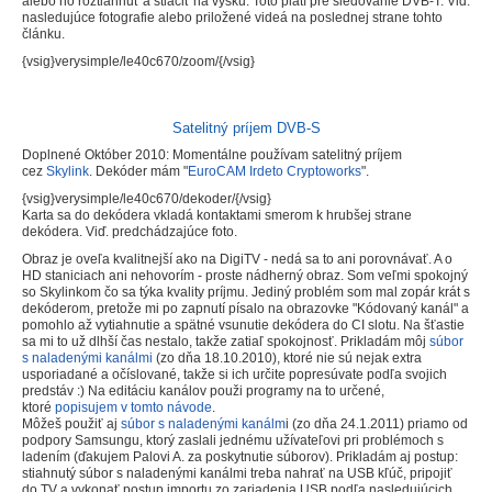
alebo ho roztiahnuť a stlačiť na výšku. Toto platí pre sledovanie DVB-T. Viď.
nasledujúce fotografie alebo priložené videá na poslednej strane tohto
článku.
{vsig}verysimple/le40c670/zoom/{/vsig}
Satelitný príjem DVB-S
Doplnené Október 2010: Momentálne používam satelitný príjem
cez
Skylink
. Dekóder mám "
EuroCAM Irdeto Cryptoworks
".
{vsig}verysimple/le40c670/dekoder/{/vsig}
Karta sa do dekódera vkladá kontaktami smerom k hrubšej strane
dekódera. Viď. predchádzajúce foto.
Obraz je oveľa kvalitnejší ako na DigiTV - nedá sa to ani porovnávať. A o
HD staniciach ani nehovorím - proste nádherný obraz. Som veľmi spokojný
so Skylinkom čo sa týka kvality príjmu. Jediný problém som mal zopár krát s
dekóderom, pretože mi po zapnutí písalo na obrazovke "Kódovaný kanál" a
pomohlo až vytiahnutie a spätné vsunutie dekódera do CI slotu. Na šťastie
sa mi to už dlhší čas nestalo, takže zatiaľ spokojnosť. Prikladám môj
súbor
s naladenými kanálmi
(zo dňa 18.10.2010), ktoré nie sú nejak extra
usporiadané a očíslované, takže si ich určite popresúvate podľa svojich
predstáv :) Na editáciu kanálov použi programy na to určené,
ktoré
popisujem v tomto návode
.
Môžeš použiť aj
súbor s naladenými kanálm
i (zo dňa 24.1.2011) priamo od
podpory Samsungu, ktorý zaslali jednému užívateľovi pri problémoch s
ladením (ďakujem Palovi A. za poskytnutie súborov). Prikladám aj postup:
stiahnutý súbor s naladenými kanálmi treba nahrať na USB kľúč, pripojiť
do TV a vykonať postup importu zo zariadenia USB podľa nasledujúcich