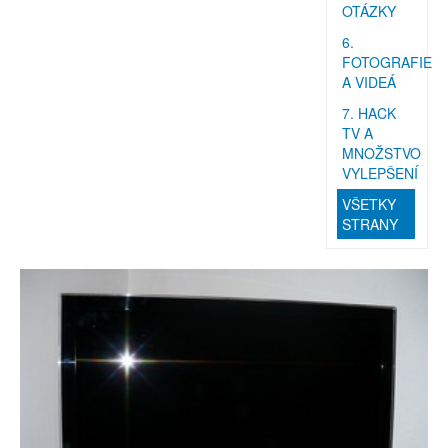
OTÁZKY
6.
FOTOGRAFIE
A VIDEÁ
7. HACK
TV A
MNOŽSTVO
VYLEPŠENÍ
VŠETKY
STRANY