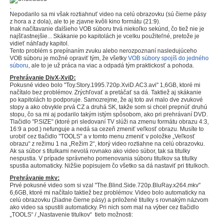
.
Nepodarilo sa mi však roztiahnuť video na celú obrazovku (sú čierne pásy
z hora a z dola), ale to je zjavne kvôli kino formátu (21:9).
Inak načítavanie ďalšieho VOB súboru trvá niekoľko sekúnd, čo tiež nie je
najšťastnejšie... Skákanie po kapitolách je vcelku použiteľné, pretože je
vidieť náhľady kapitol.
Tento problém s prepínaním zvuku alebo nerozpoznaní nasledujúceho
VOB súboru je možné opraviť tým, že všetky
VOB súbory spojíš do jedného
súboru
, ale to je už práca na viac a odpadá tým praktickosť a pohoda.
Prehrávanie DivX-XviD:
Pokusné video bolo "Toy.Story.1995.720p.XviD.AC3.avi" 1,6GB, ktoré mi
načítalo bez problémov. Zrýchľovať a pretáčať sa dá. Taktiež aj skákanie
po kapitolách to podporuje. Samozrejme, že aj toto avi malo dve zvukové
stopy a ako obvykle prvá CZ a druhá SK, takže som si chcel prepnúť druhú
stopu, čo sa mi aj podarilo takým istým spôsobom, ako pri prehrávaní DVD.
Tlačidlo "P.SIZE" (ktoré pri sledovaní TV slúži na zmenu formátu obrazu 4:3,
16:9 a pod.) nefunguje a nedá sa cezeň zmeniť veľkosť obrazu. Musíte to
urobiť cez tlačidlo "TOOLS" a v tomto menu zmeniť v položke „Veľkosť
obrazu“ z režimu 1 na „Režim 2“, ktorý video roztiahne na celú obrazovku.
Ak sa súbor s titulkami nevolá rovnako ako video súbor, tak sa titulky
nespustia. V prípade správneho pomenovania súboru titulkov sa titulky
spustia automaticky. Nižšie popisujem čo všetko sa dá nastaviť pri titulkoch.
Prehrávanie mkv:
Prvé pokusné video som si vzal "The.Blind.Side.720p.BluRay.x264.mkv"
6,6GB, ktoré mi načítalo taktiež bez problémov. Video bolo automaticky na
celú obrazovku (žiadne čierne pásy) a priložené titulky s rovnakým názvom
ako video sa spustili automaticky. Pri nich som mal na výber cez tlačidlo
„TOOLS“ / „Nastavenie titulkov“ tieto možnosti: