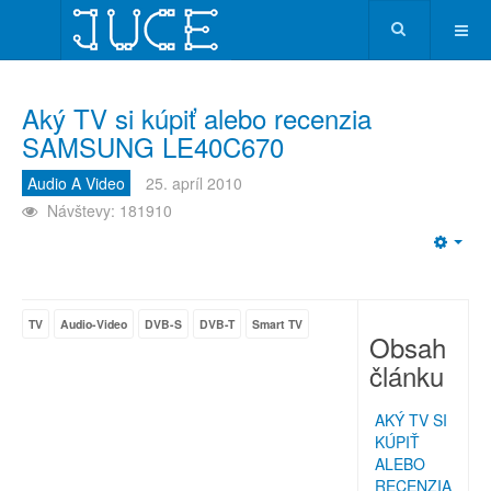
Aký TV si kúpiť alebo recenzia
SAMSUNG LE40C670
Audio A Video
25. apríl 2010
Návštevy: 181910
Emp
TV
Audio-Video
DVB-S
DVB-T
Smart TV
Obsah
článku
AKÝ TV SI
KÚPIŤ
ALEBO
RECENZIA