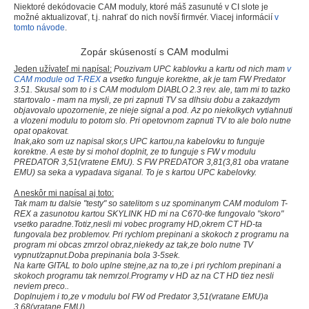
Niektoré dekódovacie CAM moduly, ktoré máš zasunuté v CI slote je
možné aktualizovať, t.j. nahrať do nich novší firmvér. Viacej informácií
v
tomto návode
.
Zopár skúseností s CAM modulmi
Jeden užívateľ mi napísal:
Pouzivam UPC kablovku a kartu od nich mam
v
CAM module od T-REX
a vsetko funguje korektne, ak je tam FW Predator
3.51. Skusal som to i s CAM modulom DIABLO 2.3 rev. ale, tam mi to tazko
startovalo - mam na mysli, ze pri zapnuti TV sa dlhsiu dobu a zakazdym
objavovalo upozornenie, ze nieje signal a pod. Az po niekolkych vytiahnuti
a vlozeni modulu to potom slo. Pri opetovnom zapnuti TV to ale bolo nutne
opat opakovat.
Inak,ako som uz napisal skor,s UPC kartou,na kabelovku to funguje
korektne. A este by si mohol doplnit, ze to funguje s FW v modulu
PREDATOR 3,51(vratene EMU). S FW PREDATOR 3,81(3,81 oba vratane
EMU) sa seka a vypadava siganal. To je s kartou UPC kabelovky.
A neskôr mi napísal aj toto:
Tak mam tu dalsie "testy" so satelitom s uz spominanym CAM modulom T-
REX a zasunotou kartou SKYLINK HD mi na C670-tke fungovalo "skoro"
vsetko paradne.Totiz,nesli mi vobec programy HD,okrem CT HD-ta
fungovala bez problemov. Pri rychlom prepinani a skokoch z programu na
program mi obcas zmrzol obraz,niekedy az tak,ze bolo nutne TV
vypnut/zapnut.Doba prepinania bola 3-5sek.
Na karte GITAL to bolo uplne stejne,az na to,ze i pri rychlom prepinani a
skokoch programu tak nemrzol.Programy v HD az na CT HD tiez nesli
neviem preco..
Doplnujem i to,ze v modulu bol FW od Predator 3,51(vratane EMU)a
3,68(vratane EMU).