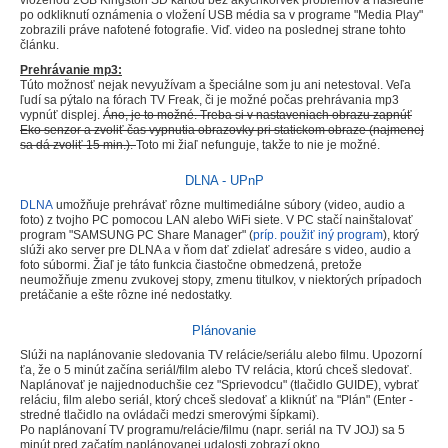
po odkliknutí oznámenia o vložení USB média sa v programe "Media Play"
zobrazili práve nafotené fotografie. Viď. video na poslednej strane tohto
článku.
Prehrávanie mp3:
Túto možnosť nejak nevyužívam a špeciálne som ju ani netestoval. Veľa
ľudí sa pýtalo na fórach TV Freak, či je možné počas prehrávania mp3
vypnúť displej.
Áno, je to možné. Treba si v nastaveniach obrazu zapnúť
Eko senzor a zvoliť čas vypnutia obrazovky pri statickom obraze (najmenej
sa dá zvoliť 15 min.).
Toto mi žiaľ nefunguje, takže to nie je možné.
DLNA - UPnP
DLNA
umožňuje prehrávať rôzne multimediálne súbory (video, audio a
foto) z tvojho PC pomocou LAN alebo WiFi siete. V PC stačí nainštalovať
program "SAMSUNG PC Share Manager" (
príp. použiť iný program
), ktorý
slúži ako server pre DLNA a v ňom dať zdielať adresáre s video, audio a
foto súbormi. Žiaľ je táto funkcia čiastočne obmedzená, pretože
neumožňuje zmenu zvukovej stopy, zmenu titulkov, v niektorých prípadoch
pretáčanie a ešte rôzne iné nedostatky.
Plánovanie
Slúži na naplánovanie sledovania TV relácie/seriálu alebo filmu. Upozorní
ťa, že o 5 minút začína seriál/film alebo TV relácia, ktorú chceš sledovať.
Naplánovať je najjednoduchšie cez "Sprievodcu" (tlačidlo GUIDE), vybrať
reláciu, film alebo seriál, ktorý chceš sledovať a kliknúť na "Plán" (Enter -
stredné tlačidlo na ovládači medzi smerovými šípkami).
Po naplánovaní TV programu/relácie/filmu (napr. seriál na TV JOJ) sa 5
minút pred začatím naplánovanej udalosti zobrazí okno