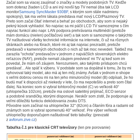
Začal som sa viacej zaujímať o značky a modely podobných TV. Keďže
som doteraz žiaden LCD a ani iný novší typ TV nemal (iba tak LCD
monitor
Samsung SyncMaster 930BF,
s ktorým som stále nadmieru
spokojný), tak ma veľmi lákala predstava mať nový LCD/Plazmový TV.
Preto som začal čítať internet a behať po obchodoch, aby som si nejaký
pekný kúsok vyhliadol. No najviac sa mi páčil LCD TV samozrejme s čím
najviac funkcií ako napr. LAN podpora prehrávania multimédií (pretože
mám domácu (nielen) počítačovú sieť) a tak som si samozrejme o takýchto
TV naštudoval všetky technické informácie na internete, či už na rôznych
stránkach alebo na fórach, ktoré mi aj tak najviac prezradili, pretože
predavači v kamenných obchodoch o nich až tak moc nevedeli. Taktiež ma
zarazila "ochota" predavačov v jednom z najväčších slovenských elektro
reťazcov (NAY), pretože nemali záujem predviesť mi TV aj keď som im
povedal, že mám oň záujem. Nerozumiem, ako takýmto prístupom chcú
predávať... Ale späť k výberu. V podstate som sa dopátral k tomu, že by mi
vyhovoval taký model, ako má aj ten môj známy. Avšak v jednom e-shope
s veľmi dobrou cenou mi na ten jeho minuloročný model (B) odpísali, že ho
budú mať k dispozícii až niekedy v lete, čo ma nepotešilo a preto som čítal
ďalej. Na koniec som si vybral tohtoročný model (C) vo veľkosti 40“
(uhlopriečka 102cm), pretože ma oslovil satelitný prijímač, ECO senzor
a podobné srandičky, ktorými disponuje. Neskôr som zistil, že podporuje aj
veľmi dôležitú funkciu dekódovania zvuku DTS.
Pôvodne som začínal na uhlopriečke 32" (82cm) a čítaním fóra a radami od
známych som si vybral spomenutú 40" veľkosť. Pre výber veľkosti
uhlopriečky doporučujem naštudovať tieto tabuľky: (prevzaté
z
avforum.zive.cz
)
Tabuľka č.1 pre klasické CRT televízory
(len pre porovanie)