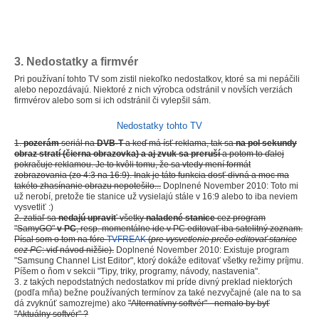
3. Nedostatky a firmvér
Pri používaní tohto TV som zistil niekoľko nedostatkov, ktoré sa mi nepáčili
alebo nepozdávajú. Niektoré z nich výrobca odstránil v novších verziách
firmvérov alebo som si ich odstránil či vylepšil sám.
Nedostatky tohto TV
1.
pozerám
seriál na
DVB-T
a keď má ísť reklama, tak sa
na pol sekundy
obraz stratí (čierna obrazovka) a aj zvuk sa preruší
a potom to ďalej
pokračuje reklamou. Je to kvôli tomu, že sa vtedy mení formát
zobrazovania (zo 4:3 na 16:9). Inak je táto funkcia dosť divná a moc ma
takéto zhasínanie obrazu nepotešilo...
Doplnené November 2010: Toto mi
už nerobí, pretože tie stanice už vysielajú stále v 16:9 alebo to iba neviem
vysvetliť :)
2. zatiaľ sa
nedajú upraviť
všetky
naladené stanice
cez program
"SamyGO"
v PC
, resp. momentálne ide v PC editovať iba satelitný zoznam.
Písal som o tom na fóre
TVFREAK
(
pre vysvetlenie prečo editovať stanice
cez PC
: viď návod nižšie).
Doplnené November 2010: Existuje program
"Samsung Channel List Editor", ktorý dokáže editovať všetky režimy príjmu.
Píšem o ňom v sekcii "Tipy, triky, programy, návody, nastavenia".
3. z takých nepodstatných nedostatkov mi príde divný preklad niektorých
(podľa mňa) bežne používaných termínov za také nezvyčajné (ale na to sa
dá zvyknúť samozrejme) ako
"Alternatívny softvér" - nemalo by byť
"Aktuálny softvér" ?