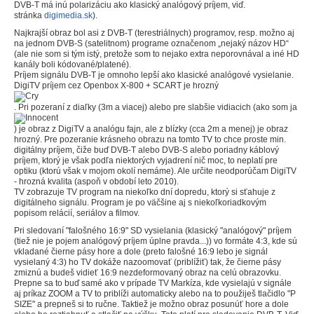
DVB-T má inú polarizáciu ako klasický analógový príjem, viď.
stránka
digimedia.sk
).
Najkrajší obraz bol asi z DVB-T (terestriálnych) programov, resp. možno aj
na jednom DVB-S (satelitnom) programe označenom „nejaký názov HD“
(ale nie som si tým istý, pretože som to nejako extra neporovnával a iné HD
kanály boli kódované/platené).
Príjem signálu DVB-T je omnoho lepší ako klasické analógové vysielanie.
DigiTV príjem cez Openbox X-800 + SCART je hrozný
. Pri pozeraní z diaľky (3m a viacej) alebo pre slabšie vidiacich (ako som ja
) je obraz z DigiTV a analógu fajn, ale z blízky (cca 2m a menej) je obraz
hrozný. Pre pozeranie krásneho obrazu na tomto TV to chce proste min.
digitálny príjem, čiže buď DVB-T alebo DVB-S alebo poriadny káblový
príjem, ktorý je však podľa niektorých vyjadrení nič moc, to neplatí pre
optiku (ktorú však v mojom okolí nemáme). Ale určite neodporúčam DigiTV
- hrozná kvalita (aspoň v období leto 2010).
TV zobrazuje TV program na niekoľko dní dopredu, ktorý si sťahuje z
digitálneho signálu. Program je po väčšine aj s niekoľkoriadkovým
popisom relácií, seriálov a filmov.
Pri sledovaní "falošného 16:9" SD vysielania (klasický "analógový" príjem
(tiež nie je pojem analógový príjem úplne pravda...)) vo formáte 4:3, kde sú
vkladané čierne pásy hore a dole (preto falošné 16:9 lebo je signál
vysielaný 4:3) ho TV dokáže nazoomovať (priblížiť) tak, že čierne pásy
zmiznú a budeš vidieť 16:9 nezdeformovaný obraz na celú obrazovku.
Prepne sa to buď samé ako v prípade TV Markíza, kde vysielajú v signále
aj príkaz ZOOM a TV to priblíži automaticky alebo na to použiješ tlačidlo "P
SIZE" a prepneš si to ručne. Taktiež je možno obraz posunúť hore a dole