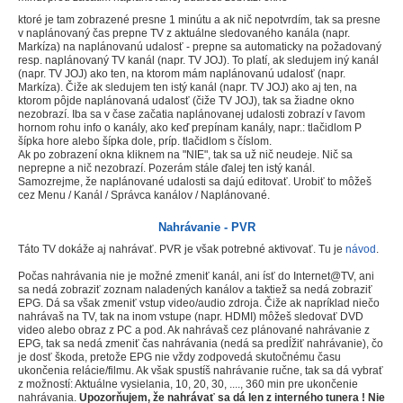
ktoré je tam zobrazené presne 1 minútu a ak nič nepotvrdím, tak sa presne
v naplánovaný čas prepne TV z aktuálne sledovaného kanála (napr.
Markíza) na naplánovanú udalosť - prepne sa automaticky na požadovaný
resp. naplánovaný TV kanál (napr. TV JOJ). To platí, ak sledujem iný kanál
(napr. TV JOJ) ako ten, na ktorom mám naplánovanú udalosť (napr.
Markíza). Čiže ak sledujem ten istý kanál (napr. TV JOJ) ako aj ten, na
ktorom pôjde naplánovaná udalosť (čiže TV JOJ), tak sa žiadne okno
nezobrazí. Iba sa v čase začatia naplánovanej udalosti zobrazí v ľavom
hornom rohu info o kanály, ako keď prepínam kanály, napr.: tlačidlom P
šípka hore alebo šípka dole, príp. tlačidlom s číslom.
Ak po zobrazení okna kliknem na "NIE", tak sa už nič neudeje. Nič sa
neprepne a nič nezobrazí. Pozerám stále ďalej ten istý kanál.
Samozrejme, že naplánované udalosti sa dajú editovať. Urobiť to môžeš
cez Menu / Kanál / Správca kanálov / Naplánované.
Nahrávanie - PVR
Táto TV dokáže aj nahrávať. PVR je však potrebné aktivovať. Tu je
návod
.
Počas nahrávania nie je možné zmeniť kanál, ani ísť do Internet@TV, ani
sa nedá zobraziť zoznam naladených kanálov a taktiež sa nedá zobraziť
EPG. Dá sa však zmeniť vstup video/audio zdroja. Čiže ak napríklad niečo
nahrávaš na TV, tak na inom vstupe (napr. HDMI) môžeš sledovať DVD
video alebo obraz z PC a pod. Ak nahrávaš cez plánované nahrávanie z
EPG, tak sa nedá zmeniť čas nahrávania (nedá sa predĺžiť nahrávanie), čo
je dosť škoda, pretože EPG nie vždy zodpovedá skutočnému času
ukončenia relácie/filmu. Ak však spustíš nahrávanie ručne, tak sa dá vybrať
z možností: Aktuálne vysielania, 10, 20, 30, ...., 360 min pre ukončenie
nahrávania.
Upozorňujem, že nahrávať sa dá len z interného tunera !
Nie