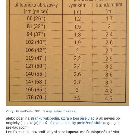
Zdroj: Stereo&Video 9/2009 resp.
avforum.zive.cz
alebo pozri na
stránku wikipédiu, ktorá o tom píše viac
, a ak nevieš po
anglicky (tak ako ja) použi
túto automaticky preloženú stránku
google
prekladačom.
Len ťa chcem upozorniť, aby si si
nekupoval malú uhlopriečku !
Ako