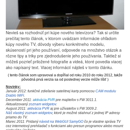
Nevieš sa rozhodnúť pri kúpe nového televízora? Tak si určite
prečítaj tento článok, v ktorom uvádzam informácie ohľadom
kúpy nového TV, dôvody výberu konkrétneho modelu,
skúseností pri jeho používaní, odpovede na množstvo otázok a
rôzne tipy a triky pre zjednodušenie jeho používania. Taktiež si
môžeš pozrieť priložené fotografie a videá, ktoré povedia viacej
ako napísaný text. Viacej informácií nájdeš v tomto článku.
( tento článok som upravoval a dopĺňal od roku 2010 do roku 2012, takže
pôvodná prvá verzia sa od poslednej verzie môže líšiť )
Novinky:
Január 2012: funkčné zdieľanie satelitnej karty pomocou
CAM modulu
Diablo WiFi
.
December 2011:
aktivácia PVR
pre majiteľov s FW 3011.1
.
Aktualizovaný
zoznam widgetov
.
August 2011:
aktivácia PVR
aj pre užívateľov s FW 3009.2.
Náš vlastný zoznam widgetov
, ktoré je možné stiahnuť z jednej IP adresy
priamo do TV.
Marec 2011: Pridaný
návod na WebGUI SamyGO
čo je vlastne správa TV
cez internetový prehliadač s funkciami ako presun programov alebo mount