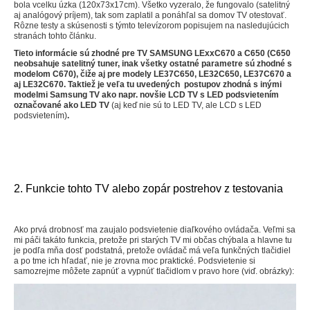
bola vcelku úzka (120x73x17cm). Všetko vyzeralo, že fungovalo (satelitný
aj analógový príjem), tak som zaplatil a ponáhľal sa domov TV otestovať.
Rôzne testy a skúsenosti s týmto televízorom popisujem na nasledujúcich
stranách tohto článku.
Tieto informácie sú zhodné pre TV SAMSUNG LExxC670 a C650 (C650
neobsahuje satelitný tuner, inak všetky ostatné parametre sú zhodné s
modelom C670), čiže aj pre modely LE37C650, LE32C650, LE37C670 a
aj LE32C670. Taktiež je veľa tu uvedených
postupov zhodná s inými
modelmi Samsung TV ako napr. novšie LCD TV s LED podsvietením
označované ako LED TV
(aj keď nie sú to LED TV, ale LCD s LED
podsvietením)
.
2. Funkcie tohto TV alebo zopár postrehov z testovania
Ako prvá drobnosť ma zaujalo podsvietenie diaľkového ovládača. Veľmi sa
mi páči takáto funkcia, pretože pri starých TV mi občas chýbala a hlavne tu
je podľa mňa dosť podstatná, pretože ovládač má veľa funkčných tlačidiel
a po tme ich hľadať, nie je zrovna moc praktické. Podsvietenie si
samozrejme môžete zapnúť a vypnúť tlačidlom v pravo hore (viď. obrázky):