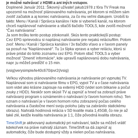
je možné nahrávať z HDMI a ani iných vstupov.
Doplnené Január 2011: Šikovný užívateľ jakub1978 z fóra TV Freak ma
upozornil na možnosť plánovaného nahrávania, pri ktorom si môžem sám
zvoliť začiatok a aj koniec nahrávania, za čo mu veľmi ďakujem. Urobíš to
takto: Menu / Kanál / Správca kanálov / kde si vyberieš kanál, na ktorom
chceš naplánovať nahrávanie a stlačíš tlačidlo TOOLS, kde zvolíš možnosť
"Čas nahrávania".
Ja som trošku tento postup zdokonalil. Skús tento praktickejší postup:
Cez EPG sprievodcu si naplánuj nahrávanie pre nejakú reláciu/film. Potom
zvoľ: Menu / Kanál / Správca kanálov / 3x tlačidlo vľavo a v ľavom panely
sa posuň na "Naplánované". Tu 1x šípka vpravo a vyber reláciu, ktorú si
práve pridal do tohto zoznamu cez EPG. Potom stlač TOOLS a vyber
možnosť "Zmeniť informácie", kde upravíš naplánovanú dobu nahrávania,
napr. ju môžeš predĺžiť o 15 min.
{vsig}verysimple/le40c670/pvr2{/vsig}
Veľkou výhodou plánovaného nahrávania je nahrávanie pri vypnutej TV.
Naplánoval som si nahrávanie filmu v EPG, vypol TV a v čase nahrávania
som videl ako krásne zapisuje na externý HDD (videl som blikanie a počul
zvuky z HDD). Neskôr som skúsil TV aj zapnúť a hneď sa zobrazil práve
nahrávaný program s oznámením o nahrávaní (v ľavom hornom rohu). Ten
oznam o nahrávaní je v ľavom hornom rohu zobrazený počas celého
nahrávania a čiastočne mení svoju polohu (aby sa zabránilo statickému
obrazu). Nahratá hodinová relácia v SD kvalite mala 1,45GB, čo nie je až
také zlé, kedže kvalita nahrávania je 1:1, čiže pôvodná kvalita obrazu.
TimeShift
je aktivovaný automatický pri nahrávaní, takže sa môžeš vrátiť
kdekoľvek na práve nahratý záznam. TimeShift sa dá zapnúť aj
automaticky, čiže bude dostupný vždy a nielen počas nahrávania.