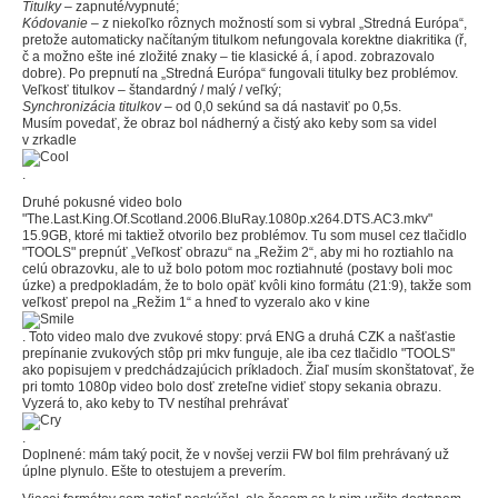
Titulky
– zapnuté/vypnuté;
Kódovanie
– z niekoľko rôznych možností som si vybral „Stredná Európa“,
pretože automaticky načítaným titulkom nefungovala korektne diakritika (ř,
č a možno ešte iné zložité znaky – tie klasické á, í apod. zobrazovalo
dobre). Po prepnutí na „Stredná Európa“ fungovali titulky bez problémov.
Veľkosť titulkov – štandardný / malý / veľký;
Synchronizácia titulkov
– od 0,0 sekúnd sa dá nastaviť po 0,5s.
Musím povedať, že obraz bol nádherný a čistý ako keby som sa videl
v zrkadle
.
Druhé pokusné video bolo
"The.Last.King.Of.Scotland.2006.BluRay.1080p.x264.DTS.AC3.mkv"
15.9GB, ktoré mi taktiež otvorilo bez problémov. Tu som musel cez tlačidlo
"TOOLS" prepnúť „Veľkosť obrazu“ na „Režim 2“, aby mi ho roztiahlo na
celú obrazovku, ale to už bolo potom moc roztiahnuté (postavy boli moc
úzke) a predpokladám, že to bolo opäť kvôli kino formátu (21:9), takže som
veľkosť prepol na „Režim 1“ a hneď to vyzeralo ako v kine
. Toto video malo dve zvukové stopy: prvá ENG a druhá CZK a našťastie
prepínanie zvukových stôp pri mkv funguje, ale iba cez tlačidlo "TOOLS"
ako popisujem v predchádzajúcich príkladoch. Žiaľ musím skonštatovať, že
pri tomto 1080p video bolo dosť zreteľne vidieť stopy sekania obrazu.
Vyzerá to, ako keby to TV nestíhal prehrávať
.
Doplnené: mám taký pocit, že v novšej verzii FW bol film prehrávaný už
úplne plynulo. Ešte to otestujem a preverím.