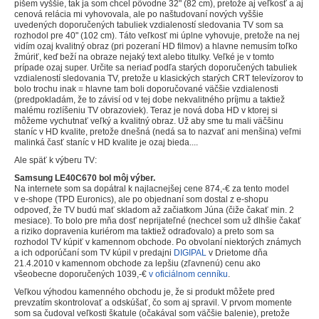
píšem vyššie, tak ja som chcel pôvodne 32" (82 cm), pretože aj veľkosť a aj
cenová relácia mi vyhovovala, ale po naštudovaní nových vyššie
uvedených doporučených tabuliek vzdialeností sledovania TV som sa
rozhodol pre 40" (102 cm). Táto veľkosť mi úplne vyhovuje, pretože na nej
vidím ozaj kvalitný obraz (pri pozeraní HD filmov) a hlavne nemusím toľko
žmúriť, keď beží na obraze nejaký text alebo titulky. Veľké je v tomto
prípade ozaj super. Určite sa neriaď podľa starých doporučených tabuliek
vzdialeností sledovania TV, pretože u klasických starých CRT televízorov to
bolo trochu inak = hlavne tam boli doporučované väčšie vzdialenosti
(predpokladám, že to závisí od v tej dobe nekvalitného príjmu a taktiež
malému rozlíšeniu TV obrazoviek). Teraz je nová doba HD v ktorej si
môžeme vychutnať veľký a kvalitný obraz. Už aby sme tu mali väčšinu
staníc v HD kvalite, pretože dnešná (nedá sa to nazvať ani menšina) veľmi
malinká časť staníc v HD kvalite je ozaj bieda....
Ale späť k výberu TV:
Samsung LE40C670 bol môj výber.
Na internete som sa dopátral k najlacnejšej cene 874,-€ za tento model
v e-shope (TPD Euronics), ale po objednaní som dostal z e-shopu
odpoveď, že TV budú mať skladom až začiatkom Júna (čiže čakať min. 2
mesiace). To bolo pre mňa dosť neprijateľné (nechcel som už dlhšie čakať
a riziko dopravenia kuriérom ma taktiež odraďovalo) a preto som sa
rozhodol TV kúpiť v kamennom obchode. Po obvolaní niektorých známych
a ich odporúčaní som TV kúpil v predajni
DIGIPAL
v Drietome dňa
21.4.2010 v kamennom obchode za lepšiu (zľavnenú) cenu ako
všeobecne doporučených 1039,-€
v oficiálnom cenníku
.
Veľkou výhodou kamenného obchodu je, že si produkt môžete pred
prevzatím skontrolovať a odskúšať, čo som aj spravil. V prvom momente
som sa čudoval veľkosti škatule (očakával som väčšie balenie), pretože