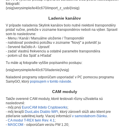
fotografií:
{vsig}verysimple/le40c670/import_z_usb/{/vsig}
Ladenie kanálov
V prípade naladenia Skylink kanálov bolo nutné niektoré transpondéry
pridať ručne, pretože v zozname transpondérov neboli na výber. Spravil
som to nasledovne:
- Menu / Kanál / Manuálne uloženie / Transpondér
- nalistovať poslednú položku v zozname "Nový" a potvrdiť ju
- červené tlačidlo A - Upraviť
- zadať vlastnú frekvenciu a ostatné parametre transpondéra
- potom už iba Späť a Hľadať
Tu máte aj fotografie vyššie popísaného postupu:
{vsig}verysimple/le40c670/ladenie{/vsig}
Naladené programy odporúčam usporiadať v PC pomocou programu
SamyGO, ktorý
popisujem v tomto návode
.
CAM moduly
Takže overené CAM moduly, ktoré testovali rôzny užívatelia sú
nasledovné:
- môj prvý
EuroCAM Irdeto Cryptoworks
;
- môj terajší
DuoLabs Diablo WiFi
, ktorý zároveň slúži ako klient pre
zdieľanie satelitnej karty. Viacej informácií
v samostatnom článku
.
-
CA modul T-REX twin Rev. 4.1
;
-
MASCOM
- odporúčam verziu FW 1.20;