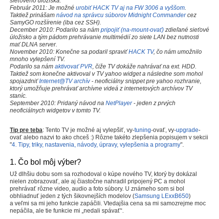
sieťového úložiska.
Február 2011: Je možné
urobiť HACK TV aj na FW 3006 a vyššom
.
Taktiež prinášam
návod na správcu súborov Midnight Commander
cez
SamyGO rozšírenie (iba cez SSH).
December 2010: Podarilo sa nám
pripojiť (na-mount-ovať)
zdieľané sieťové
úložisko a tým pádom prehrávanie multimédií zo siete LAN bez nutnosti
mať DLNA server.
November 2010: Konečne sa podaril spraviť
HACK TV
, čo nám umožnilo
mnoho vylepšení TV.
Podarilo sa nám
aktivovať PVR
, čiže TV dokáže nahrávať na ext. HDD.
Taktiež som konečne aktivoval v TV yahoo widget a následne som mohol
spojazdniť
Internet@TV archív
- neoficiálny snippet pre yahoo rozhranie,
ktorý umožňuje prehrávať archívne videá z internetových archívov TV
staníc.
September 2010: Pridaný návod na
NetPlayer
- jeden z prvých
neoficiálnych widgetov v tomto TV.
Tip pre teba
: Tento TV je možné aj vylepšiť, vy-
tuning
-ovať, vy-
upgrade
-
ovať alebo nazvi to ako chceš :) Rôzne takéto zlepšenia popisujem v sekcii
"
4. Tipy, triky, nastavenia, návody, úpravy, vylepšenia a programy
".
1. Čo bol môj výber?
Už dlhšiu dobu som sa rozhodoval o kúpe nového TV, ktorý by dokázal
nielen zobrazovať, ale aj čiastočne nahradil pripojený PC a mohol
prehrávať rôzne video, audio a foto súbory. U známeho som si bol
obhliadnuť jeden z tých šikovnejších modelov (
Samsung LExxB650
)
a veľmi sa mi jeho funkcie zapáčili. Vtedajšia cena sa mi samozrejme moc
nepáčila, ale tie funkcie mi „nedali spávať“.