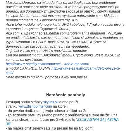
Mascomu.Upgrade sa mi podaril az na asi 6pokus,ale bez problemov-
dovolim si napisat,ze nieje na skodu si zalohovat programy,mne totiz po
upgradu asi 3programy zmizli-ziadna skoda,je to otazkou chvilky naladit
ich spat..Nemam bohuzial moznost vyskusat nahravanie cez USB,lebo
nemam momentalne k dispozicii externy HDD.
Ani u toho modulu nefunguje karta UPC kabelovej TV(nakoniec,niet divu,je
to predsa len system Cryptoworks/Irdeto)
Ako som Ti uz skor napisal,nemal som problem ani s modulom T-REX,ale
po precitani diskusii o casovom nahravani som si vsimol,ze s modulom po
vypnuti/zapnuti TV GUIDE hlasi "ZIADNE INFORMACIE",cize sa
domnievam,ze casove nahravanie by sa nepodarilo..
To je asi vsetko,co som zistil s pouzivanim modulov.
Len pre uplnost,modul Dekódovací modul CryptoWorks Irdeto MASCOM
som mal na mysli tento:
http://www.e-satelity.cz/dekodovaci-...irdeto-mascom/
a modul CAM IRDETO SMIT
http://www.e-satelity.cz/cam-irdeto-pi-sys-ci-
smit/
Snad mozno to niekomu pomoze.Pekny den,maj sa.
Natočenie paraboly
Postupuj podľa stránky
skylink.sk
alebo použi
stránku
www.dishpointer.com
na ktorej:
- do prvého riadku zadaj tvoju adresu a klikni na Go!;
- zo zoznamu satelitov (alebo priamo z obľúbených) si zvoľ družicu, na
ktorú sa chceš naladiť, čiže pre Skylink je to "
23.5E ASTRA 3A | ASTRA
3B
"
;
- na mapke chyť zelený satelit a presuň ho na tvoj dom;