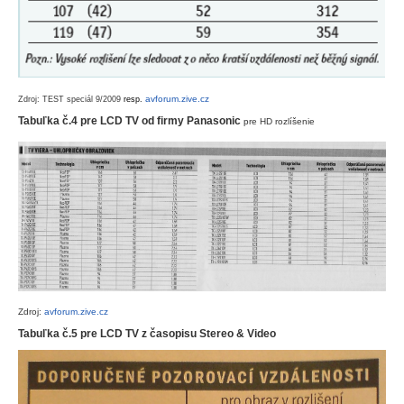
avforum.zive.cz
Zdroj: TEST speciál 9/2009
resp.
Tabuľka č.4 pre LCD TV od firmy Panasonic
pre HD rozlíšenie
Zdroj:
avforum.zive.cz
Tabuľka č.5 pre LCD TV z časopisu Stereo & Video