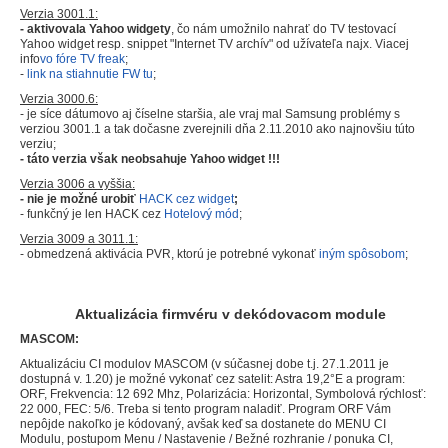
Verzia 3001.1:
- aktivovala Yahoo widgety
, čo nám umožnilo nahrať do TV testovací
Yahoo widget resp. snippet "Internet TV archív" od užívateľa najx. Viacej
info
vo fóre TV freak
;
-
link na stiahnutie FW tu
;
Verzia 3000.6:
- je síce dátumovo aj číselne staršia, ale vraj mal Samsung problémy s
verziou 3001.1 a tak dočasne zverejnili dňa 2.11.2010 ako najnovšiu túto
verziu;
- táto verzia však neobsahuje Yahoo widget !!!
Verzia 3006 a vyššia:
- nie je možné urobiť
HACK cez widget
;
- funkčný je len HACK cez
Hotelový mód
;
Verzia 3009 a 3011.1:
- obmedzená aktivácia PVR, ktorú je potrebné vykonať
iným spôsobom
;
Aktualizácia firmvéru v dekódovacom module
MASCOM:
Aktualizáciu CI modulov MASCOM (v súčasnej dobe t.j. 27.1.2011 je
dostupná v. 1.20) je možné vykonať cez satelit: Astra 19,2°E a program:
ORF, Frekvencia: 12 692 Mhz, Polarizácia: Horizontal, Symbolová rýchlosť:
22 000, FEC: 5/6. Treba si tento program naladiť. Program ORF Vám
nepôjde nakoľko je kódovaný, avšak keď sa dostanete do MENU CI
Modulu, postupom Menu / Nastavenie / Bežné rozhranie / ponuka CI,