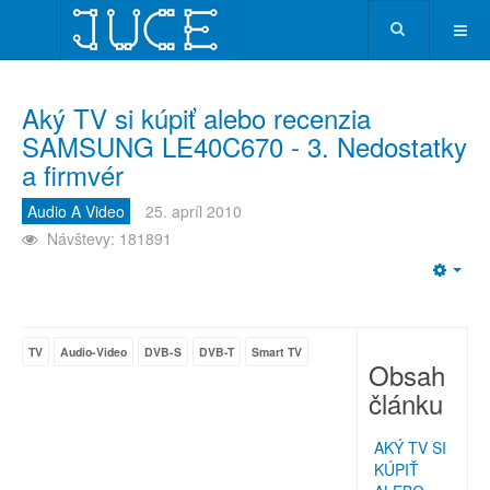
Aký TV si kúpiť alebo recenzia
SAMSUNG LE40C670 - 3. Nedostatky
a firmvér
Audio A Video
25. apríl 2010
Návštevy: 181891
Emp
TV
Audio-Video
DVB-S
DVB-T
Smart TV
Obsah
článku
AKÝ TV SI
KÚPIŤ