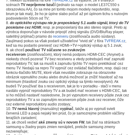
7. niektorí užívatelia na fóre
TVFREAK.cz
sa vyjadrili, že v tmavých
scénach
TV nepríjemne bzučí
(jednalo sa napr. o model LE37C550 s
obrazovkou AA), čo sa mne pri tomto mojom modely nepotvrdilo, resp.
brum je tak malý, že ho je úplne slabo počuť až pri úplnom tichu s nulovým
podsvietením 50cm od TV;
8.
do optického výstupu nie je preposielaný 5.1 audio signál, ktorý do TV
posielame cez HDMI
, resp. je preposielaný iba ako stereo signál. Preto aj
výrobca doporučuje v návode pripojiť zdroj signálu (DVD/BluRay player,
satelitný prijímač) priamo do
receiveru
(zosilňovača audio sústavy).
Zaujímavý pokus sa však podaril užívateľovi "vivid.sk" z fóra
TVFREAK.cz
,
keď sa mu podarilo preniesť cez HDMI->TV->optický výstup aj 5.1 zvuk;
9. ak chceš
používať TV súčasne so zvukovým
receiverom
(zosilňovačom), ktorý nemá podporu HDMI-CEC (Anynet) a
niekedy chceš pozerať TV bez receiveru a vtedy potrebuješ mať zapnuté
reproduktory TV, tak sa musíš k zapnutiu týchto TV repro preklikávať cez
menu TV. Nedajú sa repro TV vypnúť cez ovládač tlačidlom, resp. dajú cez
funkciu-tlačidlo MUTE, ktoré však neustále zobrazuje na obrazovke
obrázok vypnutého zvuku alebo druhá možnosť je znížiť hlasitosť až na
minimum (hlasitosť zvuku cez optický výstup sa týmto neovplyvní). Ak
budeš TV používať iba s receiverom, tak je to v poriadku - stačí v menu
nastálo vypnúť reproduktory TV a ak budeš mať receiver s HDMI-CEC, tak
si ho môžeš nastaviť nasledovne, že pri vypnutom receivery pôjde zvuk cez
reproduktory TV a so zapnutým receiverom pôjde zvuk cez receiver, čiže
cez externé reproduktory audio zostavy;
10.
TV nemá hlavný
(manuálny)
vypínač
, takže aj po vypnutí svieti
červená LED a papá nejaký ten prúd, čo je samozrejme problém väčšiny
terajších zariadení;
11. ak chceš vedieť
aké zmeny sú v novom FW
, tak žiaľ na stránkach
samsung-u žiadny popis zmien nenájdeš, pretože samsung zmeny
nezverejňuje;