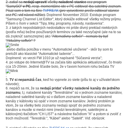
2. zatiaľ sa
nedajú upraviť
všetky
naladené stanice
cez program
"SamyGO"
v PC
, resp. momentálne ide v PC editovať iba satelitný zoznam.
Písal som o tom na fóre
TVFREAK
(
pre vysvetlenie prečo editovať stanice
cez PC
: viď návod nižšie).
Doplnené November 2010: Existuje program
"Samsung Channel List Editor", ktorý dokáže editovať všetky režimy príjmu.
Píšem o ňom v sekcii "Tipy, triky, programy, návody, nastavenia".
3. z takých nepodstatných nedostatkov mi príde divný preklad niektorých
(podľa mňa) bežne používaných termínov za také nezvyčajné (ale na to sa
dá zvyknúť samozrejme) ako
"Alternatívny softvér" - nemalo by byť
"Aktuálny softvér" ?
alebo ďalšia položka v menu "Automatické uloženie" - skôr by som to
preložil ako klasické "Automatické ladenie"...
Doplnené: vo verzii FW 1010 je už napísané "Súčasná verzia";
4. po vstupe do Internet@TV sa začala táto aplikácia aktualizovať, čo trvalo
cca 15-20min. Jediné šťastie bolo, že v ľavom hornom rohu bežala TV
;
5.
TV si nepamätá čas
, keď ho vypnete zo siete (píšu to aj v užívateľskom
návode);
6. nepáči sa mi, že sa
nedajú pridať všetky naladené kanály do jedného
zoznamu
, t.j. naladené kanály "Terestriálne" sú v jednom zozname kanálov,
naladené satelitné kanály sú v ďalšom zozname kanálov a naladené
kanály z káblovky sú opäť v inom zozname kanálov. Jediný problém je
vtom, že sa všetky tieto zoznamy nedajú spojiť do jedného zoznamu
kanálov a musíte si medzi nimi (medzi terestriálnymi, satelitnými a
káblovými) tlačidlom "CH LIST" a následne tlačidlom "A" a potom si zvoliť z
troch možností: "Terestriál.", "Kábel" alebo "Satelit". Viď. obrázok: