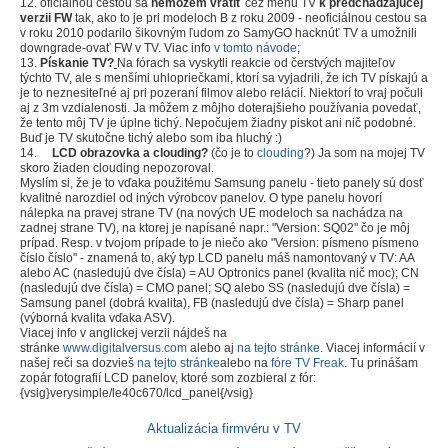
12. oficiálnou cestou sa
nemôžem vrátiť
cez menu TV
k predchádzajúcej
verzii FW
tak, ako to je pri modeloch B z roku 2009 - neoficiálnou cestou sa
v roku 2010 podarilo šikovným ľudom zo SamyGO hacknúť TV a umožnili
downgrade-ovať FW v TV. Viac info
v tomto návode
;
13.
Pískanie TV?
Na fórach sa vyskytli reakcie od čerstvých majiteľov
týchto TV, ale s menšími uhlopriečkami, ktorí sa vyjadrili, že ich TV pískajú a
je to neznesiteľné aj pri pozeraní filmov alebo relácií. Niektorí to vraj počuli
aj z 3m vzdialenosti. Ja môžem z môjho doterajšieho používania povedať,
že tento môj TV je úplne tichý. Nepočujem žiadny piskot ani nič podobné.
Buď je TV skutočne tichý alebo som iba hluchý :)
14.
LCD obrazovka a clouding?
(čo je to
clouding
?) Ja som na mojej TV
skoro žiaden clouding nepozoroval.
Myslím si, že je to vďaka použitému Samsung panelu - tieto panely sú dosť
kvalitné narozdiel od iných výrobcov panelov. O type panelu hovorí
nálepka na pravej strane TV (na nových UE modeloch sa nachádza na
zadnej strane TV), na ktorej je napísané napr.: "Version: SQ02" čo je môj
prípad. Resp. v tvojom prípade to je niečo ako "Version: písmeno písmeno
číslo číslo" - znamená to, aký typ LCD panelu máš namontovaný v TV: AA
alebo AC (nasledujú dve čísla) = AU Optronics panel (kvalita nič moc); CN
(nasledujú dve čísla) = CMO panel; SQ alebo SS (nasledujú dve čísla) =
Samsung panel (dobrá kvalita), FB (nasledujú dve čísla) = Sharp panel
(výborná kvalita vďaka ASV).
Viacej info v anglickej verzii nájdeš na
stránke
www.digitalversus.com
alebo aj
na tejto stránke
. Viacej informácií v
našej reči sa dozvieš
na tejto stránke
alebo na
fóre TV Freak
. Tu prinášam
zopár fotografií LCD panelov, ktoré som zozbieral z fór:
{vsig}verysimple/le40c670/lcd_panel{/vsig}
Aktualizácia firmvéru v TV