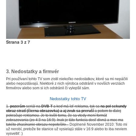
Strana 3 z 7
3. Nedostatky a firmvér
Pri používaní tohto TV som zistil niekoľko nedostatkov, ktoré sa mi nepáčili
alebo nepozdávajú. Niektoré z nich výrobca odstránil v novších verziách
firmvérov alebo som si ich odstránil či vylepšil sám.
Nedostatky tohto TV
1.
pozerám
seriál na
DVB-T
a keď má ísť reklama, tak sa
na pol sekundy
obraz stratí (čierna obrazovka) a aj zvuk sa preruší
a potom to ďalej
pokračuje reklamou. Je to kvôli tomu, že sa vtedy mení formát
zobrazovania (zo 4:3 na 16:9). Inak je táto funkcia dosť divná a moc ma
takéto zhasínanie obrazu nepotešilo...
Doplnené November 2010: Toto mi
už nerobí, pretože tie stanice už vysielajú stále v 16:9 alebo to iba neviem
vysvetliť :)