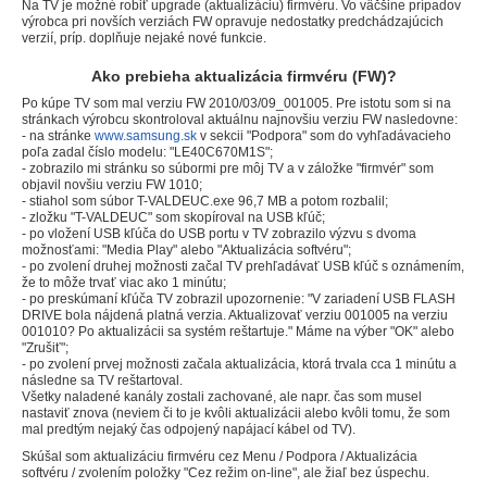
Na TV je možné robiť upgrade (aktualizáciu) firmvéru. Vo väčšine prípadov
výrobca pri novších verziách FW opravuje nedostatky predchádzajúcich
verzií, príp. doplňuje nejaké nové funkcie.
Ako prebieha aktualizácia firmvéru (FW)?
Po kúpe TV som mal verziu FW 2010/03/09_001005. Pre istotu som si na
stránkach výrobcu skontroloval aktuálnu najnovšiu verziu FW nasledovne:
- na stránke
www.samsung.sk
v sekcii "Podpora" som do vyhľadávacieho
poľa zadal číslo modelu: "LE40C670M1S";
- zobrazilo mi stránku so súbormi pre môj TV a v záložke "firmvér" som
objavil novšiu verziu FW 1010;
- stiahol som súbor T-VALDEUC.exe 96,7 MB a potom rozbalil;
- zložku "T-VALDEUC" som skopíroval na USB kľúč;
- po vložení USB kľúča do USB portu v TV zobrazilo výzvu s dvoma
možnosťami: "Media Play" alebo "Aktualizácia softvéru";
- po zvolení druhej možnosti začal TV prehľadávať USB kľúč s oznámením,
že to môže trvať viac ako 1 minútu;
- po preskúmaní kľúča TV zobrazil upozornenie: "V zariadení USB FLASH
DRIVE bola nájdená platná verzia. Aktualizovať verziu 001005 na verziu
001010? Po aktualizácii sa systém reštartuje." Máme na výber "OK" alebo
"Zrušiť";
- po zvolení prvej možnosti začala aktualizácia, ktorá trvala cca 1 minútu a
následne sa TV reštartoval.
Všetky naladené kanály zostali zachované, ale napr. čas som musel
nastaviť znova (neviem či to je kvôli aktualizácii alebo kvôli tomu, že som
mal predtým nejaký čas odpojený napájací kábel od TV).
Skúšal som aktualizáciu firmvéru cez Menu / Podpora / Aktualizácia
softvéru / zvolením položky "Cez režim on-line", ale žiaľ bez úspechu.