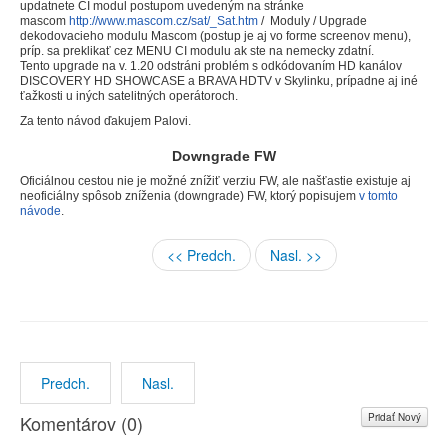
updatnete CI modul postupom uvedeným na stránke
mascom
http://www.mascom.cz/sat/_Sat.htm
/ Moduly / Upgrade
dekodovacieho modulu Mascom (postup je aj vo forme screenov menu),
príp. sa preklikať cez MENU CI modulu ak ste na nemecky zdatní.
Tento upgrade na v. 1.20 odstráni problém s odkódovaním HD kanálov
DISCOVERY HD SHOWCASE a BRAVA HDTV v Skylinku, prípadne aj iné
ťažkosti u iných satelitných operátoroch.
Za tento návod ďakujem Palovi.
Downgrade FW
Oficiálnou cestou nie je možné znížiť verziu FW, ale našťastie existuje aj
neoficiálny spôsob zníženia (downgrade) FW, ktorý popisujem
v tomto
návode
.
<< Predch.
Nasl. >>
Predch.
Nasl.
Pridať Nový
Komentárov (
0
)