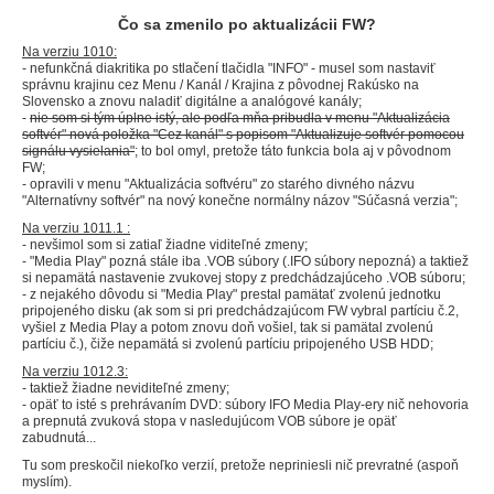
Čo sa zmenilo po aktualizácii FW?
Na verziu 1010:
- nefunkčná diakritika po stlačení tlačidla "INFO" - musel som nastaviť
správnu krajinu cez Menu / Kanál / Krajina z pôvodnej Rakúsko na
Slovensko a znovu naladiť digitálne a analógové kanály;
-
nie som si tým úplne istý, ale podľa mňa pribudla v menu "Aktualizácia
softvér" nová položka "Cez kanál" s popisom "Aktualizuje softvér pomocou
signálu vysielania"
; to bol omyl, pretože táto funkcia bola aj v pôvodnom
FW;
- opravili v menu "Aktualizácia softvéru" zo starého divného názvu
"Alternatívny softvér" na nový konečne normálny názov "Súčasná verzia";
Na verziu 1011.1 :
- nevšimol som si zatiaľ žiadne viditeľné zmeny;
- "Media Play" pozná stále iba .VOB súbory (.IFO súbory nepozná) a taktiež
si nepamätá nastavenie zvukovej stopy z predchádzajúceho .VOB súboru;
- z nejakého dôvodu si "Media Play" prestal pamätať zvolenú jednotku
pripojeného disku (ak som si pri predchádzajúcom FW vybral partíciu č.2,
vyšiel z Media Play a potom znovu doň vošiel, tak si pamätal zvolenú
partíciu č.), čiže nepamätá si zvolenú partíciu pripojeného USB HDD;
Na verziu 1012.3:
- taktiež žiadne neviditeľné zmeny;
- opäť to isté s prehrávaním DVD: súbory IFO Media Play-ery nič nehovoria
a prepnutá zvuková stopa v nasledujúcom VOB súbore je opäť
zabudnutá...
Tu som preskočil niekoľko verzií, pretože nepriniesli nič prevratné (aspoň
myslím).